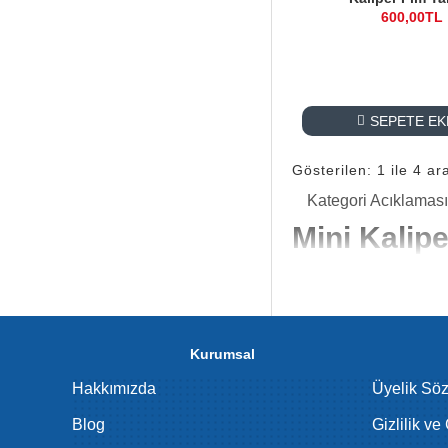
600,00TL
SEPETE EK
Gösterilen: 1 ile 4 ar
Kategori Acıklaması
Mini Kalip
Mini kaliper pimi, fre
parçasıdır. Bu parça s
Kaliper Pimle
Kurumsal
Kaliper pimleri, fren 
Hakkımızda
Üyelik Sö
ve maksimum fren perf
Blog
Gizlilik ve