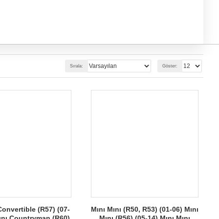
Sırala:
Göster:
Convertible (R57) (07-
Mını Mını (R50, R53) (01-06) Mını
Mını Countryman (R60)
Mını (R56) (05-14) Mını Mını