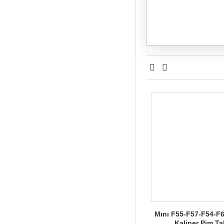
Mını F55-F57-F54-F
Kaliper Pim Ta