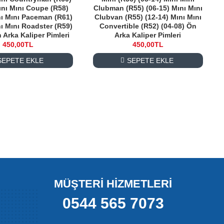
ını Mını Coupe (R58)
Clubman (R55) (06-15) Mını Mını
nı Mını Paceman (R61)
Clubvan (R55) (12-14) Mını Mını
nı Mını Roadster (R59)
Convertible (R52) (04-08) Ön
 Arka Kaliper Pimleri
Arka Kaliper Pimleri
450,00TL
450,00TL
SEPETE EKLE
SEPETE EKLE
 rahat hareket etmesini sağlayan önemli bir fren sistemi
 güvenli ve kontrollü bir şekilde durur.
MÜŞTERİ HİZMETLERİ
sağlar. Bu hareket sayesinde balatalar diske eşit temas eder
0544 565 7073
parçanın sorunsuz çalışması oldukça önemlidir.