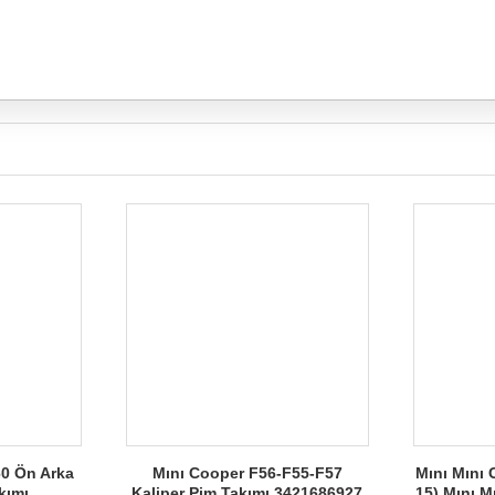
60 Ön Arka
Mını Cooper F56-F55-F57
Mını Mını 
kımı
Kaliper Pim Takımı 3421686927
15) Mını 