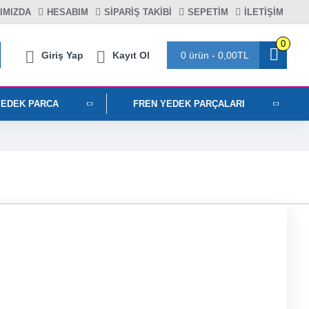
IMIZDA
HESABIM
SIPARIŞ TAKIBI
SEPETIM
İLETİŞİM
0
Giriş Yap
Kayıt Ol
0 ürün - 0,00TL
YEDEK PARCA
FREN YEDEK PARÇALARI