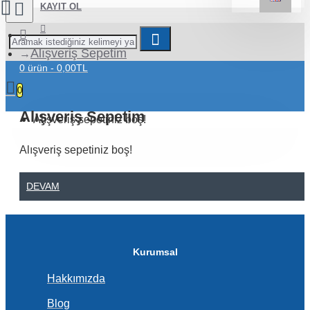
KAYIT OL
BIZE ULAŞIN
Alışveriş Sepetim
0 ürün - 0,00TL
0
Alışveriş Sepetim
Alışveriş sepetiniz boş!
Alışveriş sepetiniz boş!
DEVAM
Kurumsal
Hakkımızda
Blog