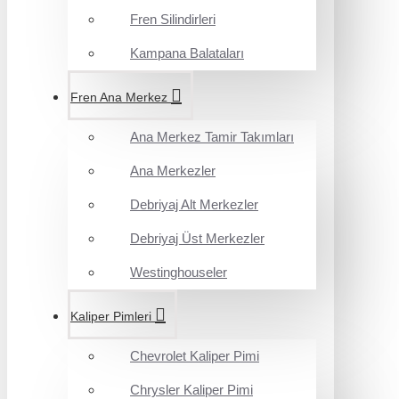
Fren Silindirleri
Kampana Balataları
Fren Ana Merkez
Ana Merkez Tamir Takımları
Ana Merkezler
Debriyaj Alt Merkezler
Debriyaj Üst Merkezler
Westinghouseler
Kaliper Pimleri
Chevrolet Kaliper Pimi
Chrysler Kaliper Pimi