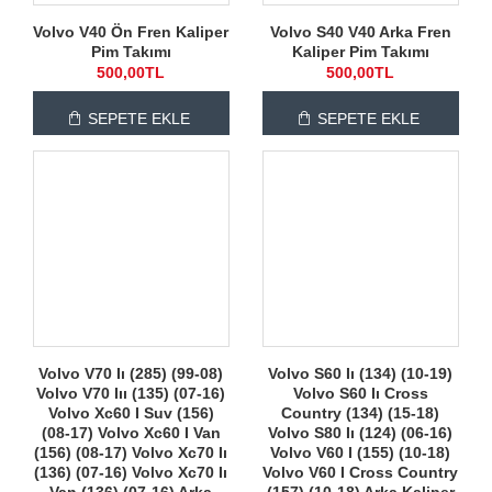
Volvo V40 Ön Fren Kaliper
Volvo S40 V40 Arka Fren
Pim Takımı
Kaliper Pim Takımı
500,00TL
500,00TL
SEPETE EKLE
SEPETE EKLE
Volvo V70 Iı (285) (99-08)
Volvo S60 Iı (134) (10-19)
Volvo V70 Iıı (135) (07-16)
Volvo S60 Iı Cross
Volvo Xc60 I Suv (156)
Country (134) (15-18)
(08-17) Volvo Xc60 I Van
Volvo S80 Iı (124) (06-16)
(156) (08-17) Volvo Xc70 Iı
Volvo V60 I (155) (10-18)
(136) (07-16) Volvo Xc70 Iı
Volvo V60 I Cross Country
Van (136) (07-16) Arka
(157) (10-18) Arka Kaliper