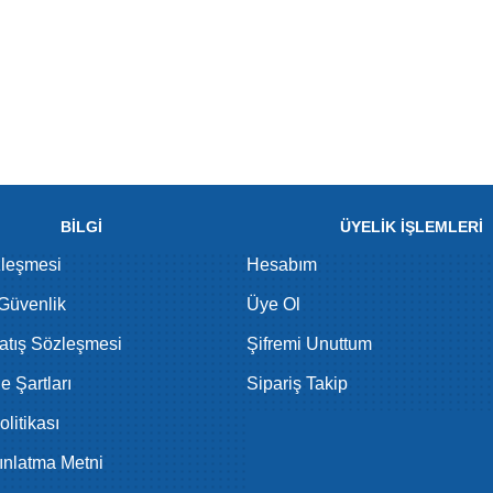
BİLGİ
ÜYELİK İŞLEMLERİ
zleşmesi
Hesabım
 Güvenlik
Üye Ol
atış Sözleşmesi
Şifremi Unuttum
de Şartları
Sipariş Takip
litikası
nlatma Metni