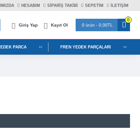
IMIZDA
HESABIM
SIPARIŞ TAKIBI
SEPETIM
İLETİŞİM
0
Giriş Yap
Kayıt Ol
0 ürün - 0,00TL
YEDEK PARCA
FREN YEDEK PARÇALARI