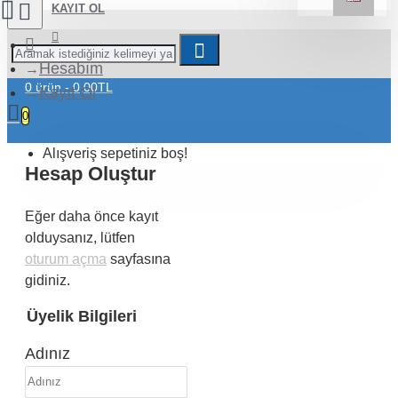
KAYIT OL
BIZE ULAŞIN
Hesabım
0 ürün - 0,00TL
Kayıt Ol
0
Alışveriş sepetiniz boş!
Hesap Oluştur
Eğer daha önce kayıt
olduysanız, lütfen
oturum açma
sayfasına
gidiniz.
Üyelik Bilgileri
Adınız