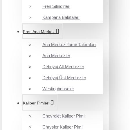
Fren Silindirleri
Kampana Balataları
Fren Ana Merkez
Ana Merkez Tamir Takımları
Ana Merkezler
Debriyaj Alt Merkezler
Debriyaj Üst Merkezler
Westinghouseler
Kaliper Pimleri
Chevrolet Kaliper Pimi
Chrysler Kaliper Pimi