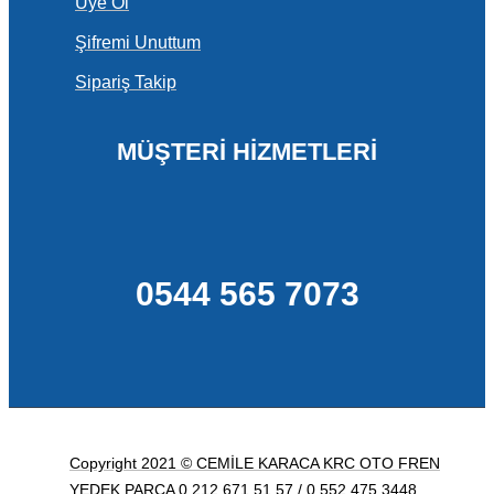
Üye Ol
Şifremi Unuttum
Sipariş Takip
MÜŞTERİ HİZMETLERİ
0544 565 7073
Copyright 2021 © CEMİLE KARACA KRC OTO FREN
YEDEK PARÇA 0 212 671 51 57 / 0 552 475 3448