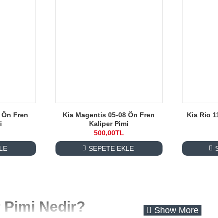
2 Ön Fren
Kia Magentis 05-08 Ön Fren
Kia Rio 1
i
Kaliper Pimi
500,00TL
LE
SEPETE EKLE
r Pimi Nedir?