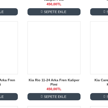
450,00TL
LE
SEPETE EKLE
Arka Fren
Kia Rio 11-24 Arka Fren Kaliper
Kia Car
i
Pimi
450,00TL
LE
SEPETE EKLE