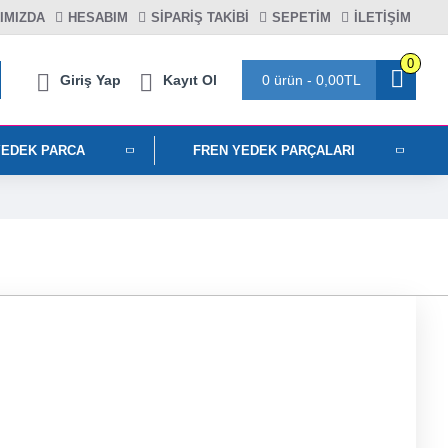
IMIZDA
HESABIM
SIPARIŞ TAKIBI
SEPETIM
İLETİŞİM
0
Giriş Yap
Kayıt Ol
0 ürün - 0,00TL
YEDEK PARCA
FREN YEDEK PARÇALARI