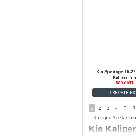
Kia Sportage 15-2
Kaliper Pim
500,00TL
SEPETE EK
1
2
3
4
Kategori Acıklaması
Kia Kalipe