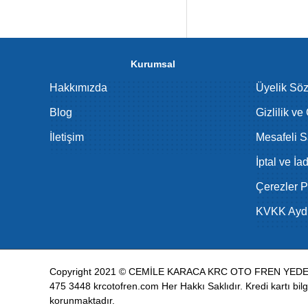
Kia kaliper pimi, fren
parçasıdır. Bu küçük a
:contentReference[oai
Kurumsal
Kaliper Pimle
Hakkımızda
Üyelik Sö
Kia kaliper pimleri, fr
Blog
Gizlilik ve
eşit temas etmesini sa
çalışması büyük önem 
İletişim
Mesafeli S
Kia Kaliper 
İptal ve İa
Çerezler Po
Kaliper pimlerinin ar
sırasında ses oluşabil
KVKK Aydı
maliyet açısından olu
Kia Kaliper Pi
Copyright 2021 © CEMİLE KARACA KRC OTO FREN YEDEK 
Standart Kalipe
475 3448 krcotofren.com Her Hakkı Saklıdır. Kredi kartı bilgil
Performans Kali
korunmaktadır.