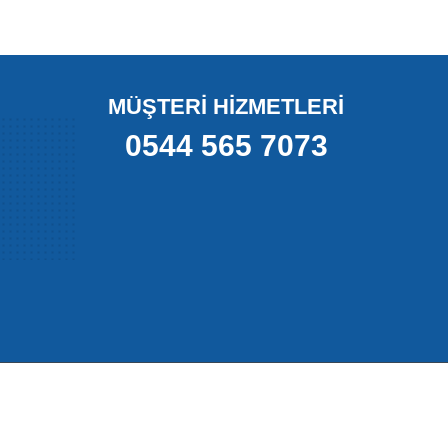
erbest hareket etmesini sağlayan kritik bir fren sistemi
 ve araç dengeli, güvenli ve kontrollü bir şekilde durur.
MÜŞTERİ HİZMETLERİ
0544 565 7073
mcı olur. Bu hareket, frenleme sırasında balataların diske
çi yoğun trafikte ve ani frenlemelerde bu parçanın sorunsuz
üşüş yaşanabilir. Balatalar düzensiz aşınır, frenleme
ğun tercih edilen araçlarda bu durum hem güvenlik hem de
ar.
larına uygundur.