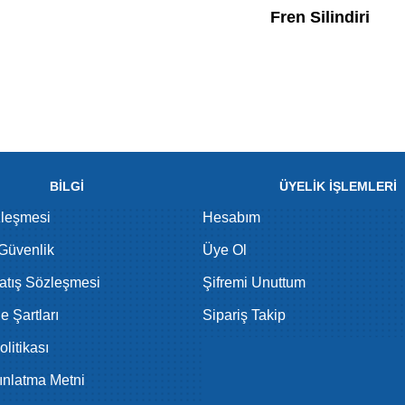
Fren Silindiri
BİLGİ
ÜYELİK İŞLEMLERİ
zleşmesi
Hesabım
 Güvenlik
Üye Ol
atış Sözleşmesi
Şifremi Unuttum
de Şartları
Sipariş Takip
litikası
nlatma Metni