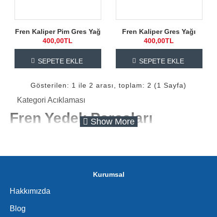
Fren Kaliper Pim Gres Yağ
Fren Kaliper Gres Yağı
400,00TL
400,00TL
SEPETE EKLE
SEPETE EKLE
Gösterilen: 1 ile 2 arası, toplam: 2 (1 Sayfa)
Kategori Acıklaması
Fren Yedek Parçaları
Aracınızın güvenli sürüşü için en önemli sistemlerden biri
fren sistemidir.
Fren yedek parçaları
, zamanla aşınan ve
değişmesi gereken parçalardır. Fren balatalarından
hortumlara, silindirlerden kampana balatalarına kadar
Kurumsal
birçok bileşen aracın durma mesafesini ve sürüş
Hakkımızda
güvenliğini doğrudan etkiler. Krc Oto Fren olarak, OEM
kalitesinde ve uzun ömürlü fren parçaları ile aracınızın her
Blog