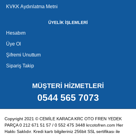
KVKK Aydınlatma Metni
sırasında dengesiz davranabilir. Bu nedenle kaliper
pimleri düzenli olarak kontrol edilmelidir.
ÜYELİK İŞLEMLERİ
Nissan Kaliper Pimlerinin
Özellikleri
Hesabım
Üye Ol
Nissan kaliper pimleri genellikle yüksek dayanımlı metal
malzemeden üretilir. Isıya, sürtünmeye ve korozyona karşı
Şifremi Unuttum
dayanıklı yapıları sayesinde uzun ömürlü kullanım sunar.
Sipariş Takip
Kaliteli üretim, fren sisteminin daha stabil ve verimli
çalışmasına katkı sağlar.
MÜŞTERİ HİZMETLERİ
Kaliper Pimlerinin Sağladığı
Avantajlar
0544 565 7073
Kaliteli Nissan kaliper pimi kullanımı, frenleme
performansını artırır. Balataların eşit baskı uygulamasını
Copyright 2021 © CEMİLE KARACA KRC OTO FREN YEDEK
sağlar, fren sisteminde denge oluşturur ve diğer
PARÇA 0 212 671 51 57 / 0 552 475 3448 krcotofren.com Her
parçaların daha uzun ömürlü olmasına yardımcı olur. Aynı
Hakkı Saklıdır. Kredi kartı bilgileriniz 256bit SSL sertifikası ile