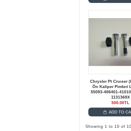
Chrysler Pt Cruıser (
Ön Kaliper Pimleri
55093-406401-41010
1131369X
500.00TL
ADD TO C
Showing 1 to 10 of 1