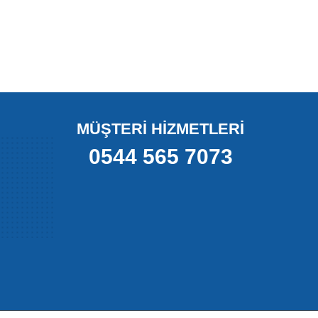
 sorunsuz şekilde hareket etmesini sağlayan önemli bir fren
ardımcı olarak aracın güvenli şekilde durmasını sağlar.
MÜŞTERİ HİZMETLERİ
yede fren pedalına basıldığında balatalar diske eşit şekilde
0544 565 7073
n kritik öneme sahiptir. Aşınmış veya sıkışmış pimler; fren