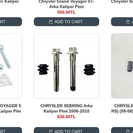
n Kaliper
Chrysler Grand Voyager 07-
Chrysler S
Arka Kaliper Pimi
L
500.00TL
ART
ADD TO CART
OYAGER 5
CHRYSLER SEBRING Arka
CHRYSLE
Kaliper Pim
Kaliper Pimi 2006-2010
RS) (99-08
630.00TL
ART
ADD TO CART