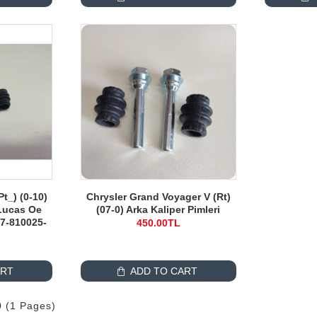
Pt_) (0-10)
Chrysler Grand Voyager V (Rt)
 Lucas Oe
(07-0) Arka Kaliper Pimleri
7-810025-
450.00TL
ART
ADD TO CART
0 (1 Pages)