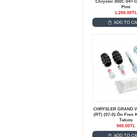
Chrysler 300C 04> Ö
Pimi
1,200.00T
ADD TO C
CHRYSLER GRAND V
(RT) (07-0) Ön Fren 
Takımı
500.00TL
ADD TO C