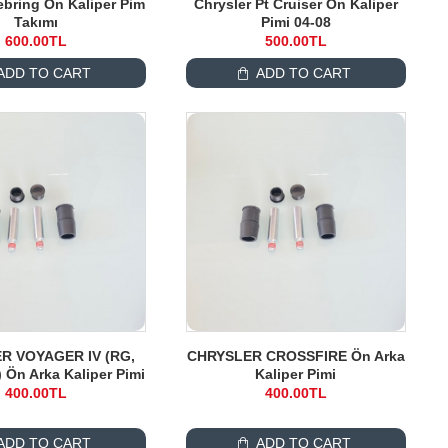
ebring Ön Kaliper Pim
Chrysler Pt Cruiser Ön Kaliper
Takımı
Pimi 04-08
600.00TL
500.00TL
ADD TO CART
ADD TO CART
R VOYAGER IV (RG,
CHRYSLER CROSSFIRE Ön Arka
) Ön Arka Kaliper Pimi
Kaliper Pimi
400.00TL
400.00TL
ADD TO CART
ADD TO CART