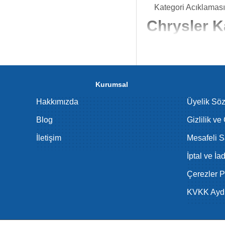
Kategori Acıklaması
Chrysler K
Chrysler kaliper pimi,
sistemi parçasıdır. Fr
Kaliper Pimle
Kurumsal
Kaliper pimleri, fren 
Hakkımızda
Üyelik Sö
temas eder ve maksimu
Blog
Gizlilik ve
Chrysler Kal
İletişim
Mesafeli S
Kaliper pimlerinin sağ
İptal ve İa
sesine, balata düzens
Çerezler Po
Chrysler Kalip
KVKK Aydı
Standart Kalipe
Yüksek Perform