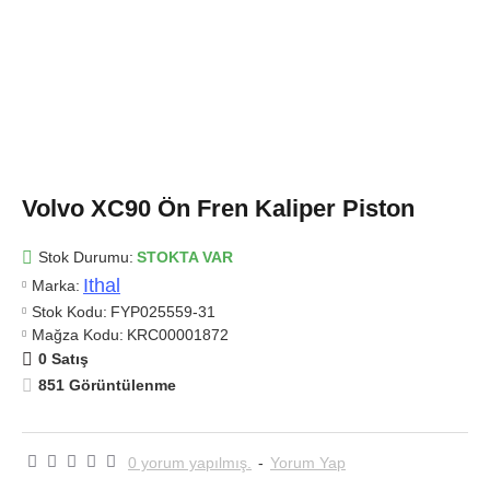
Volvo XC90 Ön Fren Kaliper Piston
Stok Durumu:
STOKTA VAR
Ithal
Marka:
Stok Kodu:
FYP025559-31
Mağza Kodu:
KRC00001872
0 Satış
851 Görüntülenme
0 yorum yapılmış.
-
Yorum Yap