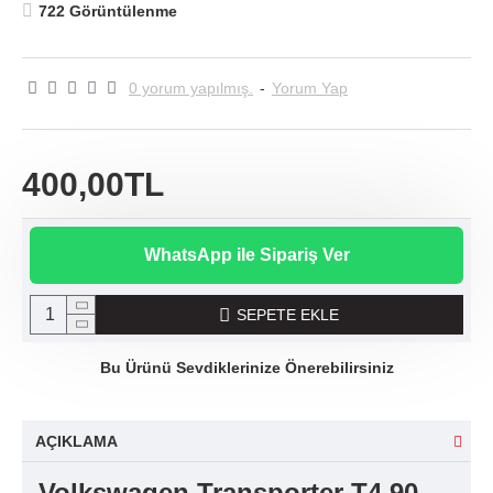
722 Görüntülenme
0 yorum yapılmış.
-
Yorum Yap
400,00TL
WhatsApp ile Sipariş Ver
SEPETE EKLE
Bu Ürünü Sevdiklerinize Önerebilirsiniz
AÇIKLAMA
Volkswagen Transporter T4 90-