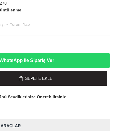
278
rüntülenme
ış.
-
Yorum Yap
WhatsApp ile Sipariş Ver
SEPETE EKLE
nü Sevdiklerinize Önerebilirsiniz
 ARAÇLAR