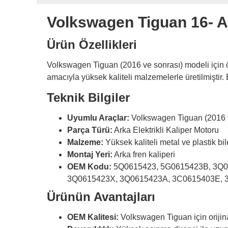
Volkswagen Tiguan 16- Ar
Ürün Özellikleri
Volkswagen Tiguan (2016 ve sonrası) modeli için öze
amacıyla yüksek kaliteli malzemelerle üretilmiştir.
Teknik Bilgiler
Uyumlu Araçlar:
Volkswagen Tiguan (2016 v
Parça Türü:
Arka Elektrikli Kaliper Motoru
Malzeme:
Yüksek kaliteli metal ve plastik bi
Montaj Yeri:
Arka fren kaliperi
OEM Kodu:
5Q0615423, 5G0615423B, 3Q0
3Q0615423X, 3Q0615423A, 3C0615403E, 
Ürünün Avantajları
OEM Kalitesi:
Volkswagen Tiguan için orijina