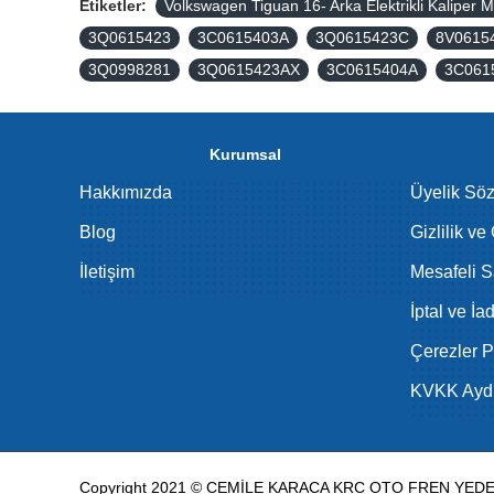
Etiketler:
Volkswagen Tiguan 16- Arka Elektrikli Kaliper M
3Q0615423
3C0615403A
3Q0615423C
8V0615
3Q0998281
3Q0615423AX
3C0615404A
3C061
Kurumsal
Hakkımızda
Üyelik Sö
Blog
Gizlilik ve
İletişim
Mesafeli S
İptal ve İa
Çerezler Po
KVKK Aydı
Copyright 2021 © CEMİLE KARACA KRC OTO FREN YEDEK 