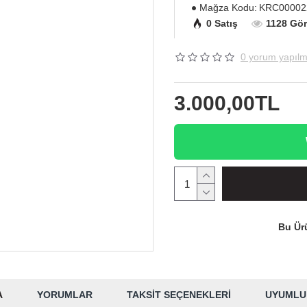
Mağza Kodu:
KRC00002
0 Satış
1128 Gö
0 yorum yapılm
3.000,00TL
Bu Ürü
A
YORUMLAR
TAKSIT SEÇENEKLERI
UYUMLU