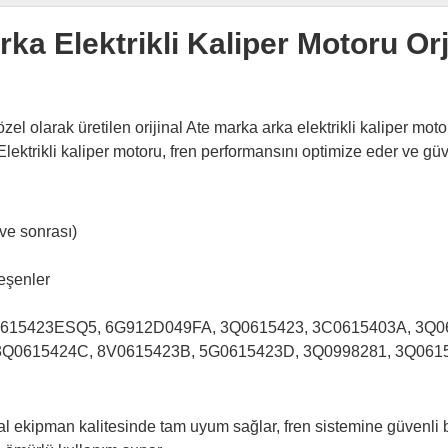
ka Elektrikli Kaliper Motoru Orj
l olarak üretilen orijinal Ate marka arka elektrikli kaliper mot
 Elektrikli kaliper motoru, fren performansını optimize eder ve g
e sonrası)
leşenler
615423ESQ5, 6G912D049FA, 3Q0615423, 3C0615403A, 3Q0
3Q0615424C, 8V0615423B, 5G0615423D, 3Q0998281, 3Q061
l ekipman kalitesinde tam uyum sağlar, fren sistemine güvenli bi