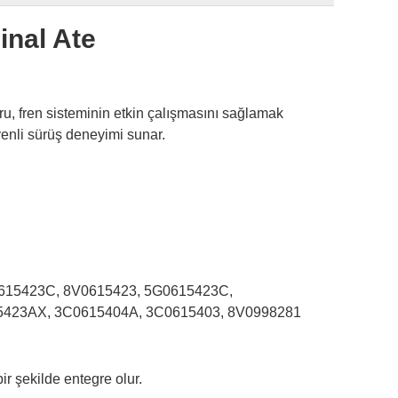
inal Ate
oru, fren sisteminin etkin çalışmasını sağlamak
üvenli sürüş deneyimi sunar.
615423C, 8V0615423, 5G0615423C,
5423AX, 3C0615404A, 3C0615403, 8V0998281
r şekilde entegre olur.