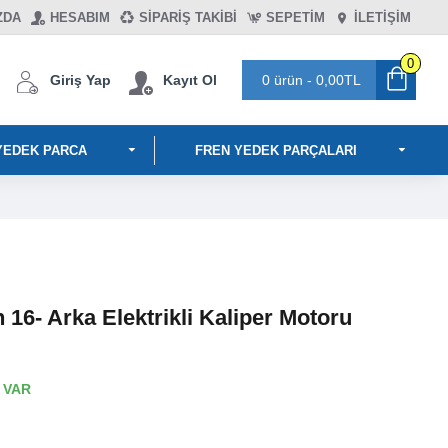
ZDA
HESABIM
SIPARIŞ TAKIBI
SEPETIM
İLETİŞİM
0
Giriş Yap
Kayıt Ol
0 ürün - 0,00TL
YEDEK PARCA
FREN YEDEK PARÇALARI
16- Arka Elektrikli Kaliper Motoru
 VAR