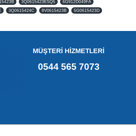
15423B
3Q0615423ESQ5
6G912D049FA
E
3Q0615424C
8V0615423B
5G0615423D
MÜŞTERİ HİZMETLERİ
0544 565 7073