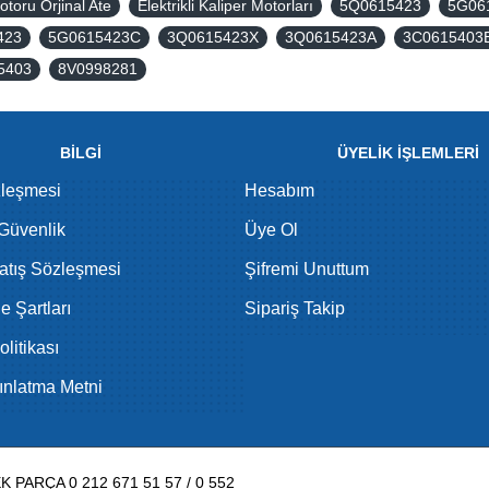
otoru Orjinal Ate
Elektrikli Kaliper Motorları
5Q0615423
5G06
423
5G0615423C
3Q0615423X
3Q0615423A
3C0615403
5403
8V0998281
BİLGİ
ÜYELİK İŞLEMLERİ
zleşmesi
Hesabım
 Güvenlik
Üye Ol
atış Sözleşmesi
Şifremi Unuttum
de Şartları
Sipariş Takip
litikası
nlatma Metni
PARÇA 0 212 671 51 57 / 0 552