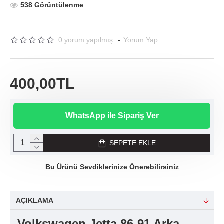
538 Görüntülenme
0 yorum yapılmış.
-
Yorum Yap
400,00TL
WhatsApp ile Sipariş Ver
SEPETE EKLE
Bu Ürünü Sevdiklerinize Önerebilirsiniz
AÇIKLAMA
Volkswagen Jetta 86-91 Arka