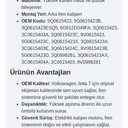
Malzeme:
Yüksek kaliteli metal ve plastik
bileşenler
Montaj Yeri:
Arka fren kaliperi
OEM Kodu:
5Q0615423, 5G0615423B,
3Q0615423ESQ5, 6G912D049FA, 3Q0615423,
3C0615403A, 3Q0615423C, 8V0615423,
5G0615423C, 3Q0615423X, 3Q0615423A,
3C0615403E, 3Q0615424C, 8V0615423B,
5G0615423D, 3Q0998281, 3Q0615423AX,
3C0615404A, 3C0615403, 8V0998281
Ürünün Avantajları
OEM Kalitesi:
Volkswagen Jetta 7 için orijinal
ekipman kalitesinde tam uyum sağlar, fren
sistemine güvenli bir şekilde entegre olur.
Dayanıklılık:
Yüksek aşınma direnci ile uzun
ömürlü kullanım sunar.
Güvenli Sürüş:
Elektrikli kaliper motoru, fren
sisteminin doğru ve etkili çalışmasını sağlar,