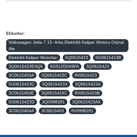
Etiketler:
Volkswagen Jetta 7 15- Arka Elektrikli Kaliper Motoru Orjinal
Ate
Elektrikli Kaliper Motorları
5Q0615423
5G0615423B
3Q0615423ESQ5
6G912D049FA
3Q0615423
3C0615403A
3Q0615423C
8V0615423
5G0615423C
3Q0615423X
3Q0615423A
3C0615403E
3Q0615424C
8V0615423B
5G0615423D
3Q0998281
3Q0615423AX
3C0615404A
3C0615403
8V0998281