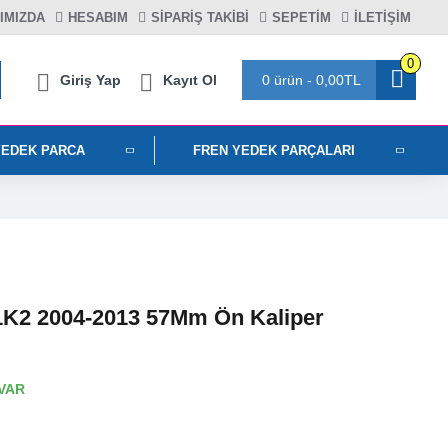
IMIZDA
HESABIM
SIPARIŞ TAKIBI
SEPETIM
İLETİŞİM
0
Giriş Yap
Kayıt Ol
0 ürün - 0,00TL
YEDEK PARCA
FREN YEDEK PARÇALARI
1K2 2004-2013 57Mm Ön Kaliper
VAR