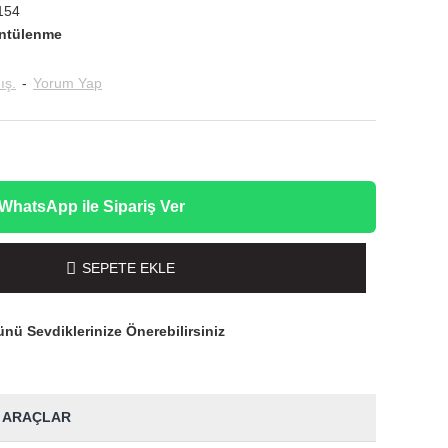
154
ntülenme
ış.
-
Yorum Yap
WhatsApp ile Sipariş Ver
SEPETE EKLE
nü Sevdiklerinize Önerebilirsiniz
 ARAÇLAR