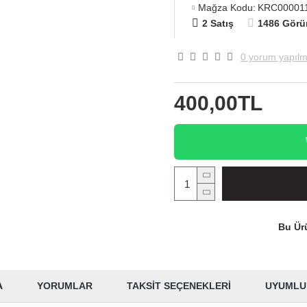
Mağza Kodu:
KRC00001
2 Satış
1486 Görü
0 yorum yapılm
400,00TL
Bu Ürü
A
YORUMLAR
TAKSIT SEÇENEKLERI
UYUMLU