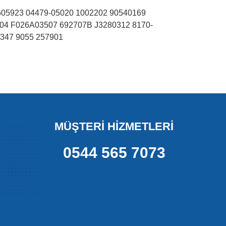
605923 04479-05020 1002202 90540169
04 F026A03507 692707B J3280312 8170-
347 9055 257901
MÜŞTERİ HİZMETLERİ
0544 565 7073