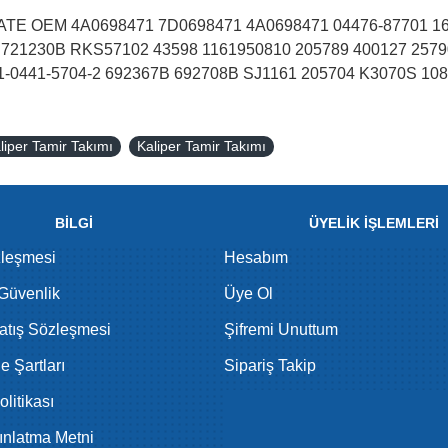
tem ATE OEM 4A0698471 7D0698471 4A0698471 04476-87701 1
21230B RKS57102 43598 1161950810 205789 400127 2579
1-0441-5704-2 692367B 692708B SJ1161 205704 K3070S 108
iper Tamir Takımı
Kaliper Tamir Takımı
BİLGİ
ÜYELİK İŞLEMLERİ
zleşmesi
Hesabım
 Güvenlik
Üye Ol
atış Sözleşmesi
Şifremi Unuttum
de Şartları
Sipariş Takip
litikası
nlatma Metni