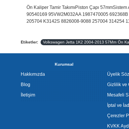
Ön Kaliper Tamir TakımıPiston Çapı 57mmSis
90540169 95VW2M032AA 1987470005 692368B 7
205704 K3142S 8826008-9088 257004 314254 1
Etiketler:
Volkswagen Jetta 1K2 2004-2013 57Mm Ön Kal
Kurumsal
Hakkımızda
Üyelik Sö
Blog
Gizlilik ve
İletişim
Mesafeli S
İptal ve İa
Çerezler Po
KVKK Aydı