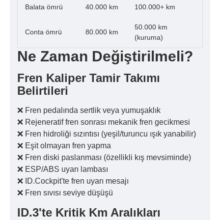
Balata ömrü
40.000 km
100.000+ km
50.000 km
Conta ömrü
80.000 km
(kuruma)
Ne Zaman Değiştirilmeli?
Fren Kaliper Tamir Takımı
Belirtileri
❌ Fren pedalında sertlik veya yumuşaklık
❌ Rejeneratif fren sonrası mekanik fren gecikmesi
❌ Fren hidroliği sızıntısı (yeşil/turuncu ışık yanabilir)
❌ Eşit olmayan fren yapma
❌ Fren diski paslanması (özellikli kış mevsiminde)
❌ ESP/ABS uyarı lambası
❌ ID.Cockpit'te fren uyarı mesajı
❌ Fren sıvısı seviye düşüşü
ID.3'te Kritik Km Aralıkları