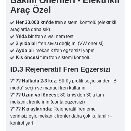
Bakım Önerileri - Elektrikli
Araç Özel
✔️
Her 30.000 km'de
fren sistemi kontrolü (elektrikli
araçlarda daha sık)
✔️
Yılda bir
fren sıvısı nem testi
✔️
2 yılda bir
fren sıvısı değişimi (VW önerisi)
✔️
Ayda bir
mekanik fren egzersizi yapın
✔️
Kış öncesi
tüm fren sistemi kontrolü
ID.3 Rejeneratif Fren Egzersizi
????
Haftada 2-3 kez:
Sürüş profili seçicisinden "B
modu" seçin ve manuel fren kullanın
????
Uzun yol öncesi:
80 km/s'den 30'a tam
mekanik frenle inin (conta egzersizi)
????
Kış aylarında:
Rejeneratif frenleme
verimsizleşir, mekanik frenler daha çok kullanılır -
kontrol şart