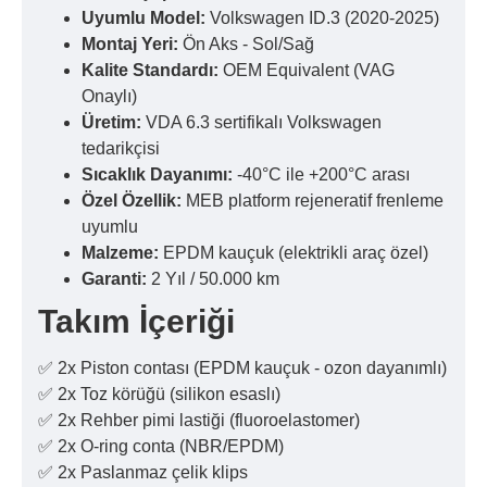
Uyumlu Model:
Volkswagen ID.3 (2020-2025)
Montaj Yeri:
Ön Aks - Sol/Sağ
Kalite Standardı:
OEM Equivalent (VAG
Onaylı)
Üretim:
VDA 6.3 sertifikalı Volkswagen
tedarikçisi
Sıcaklık Dayanımı:
-40°C ile +200°C arası
Özel Özellik:
MEB platform rejeneratif frenleme
uyumlu
Malzeme:
EPDM kauçuk (elektrikli araç özel)
Garanti:
2 Yıl / 50.000 km
Takım İçeriği
✅ 2x Piston contası (EPDM kauçuk - ozon dayanımlı)
✅ 2x Toz körüğü (silikon esaslı)
✅ 2x Rehber pimi lastiği (fluoroelastomer)
✅ 2x O-ring conta (NBR/EPDM)
✅ 2x Paslanmaz çelik klips