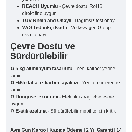
REACH Uyumlu
- Çevre dostu, RoHS
direktifine uygun
TÜV Rheinland Onaylı
- Bağımsız test onayı
VAG Tedarikçi Kodu
- Volkswagen Group
resmi onayı
Çevre Dostu ve
Sürdürülebilir
♻️
5 kg alüminyum tasarrufu
- Yeni kaliper yerine
tamir
♻️
%85 daha az karbon ayak izi
- Yeni üretim yerine
tamir
♻️
Döngüsel ekonomi
- Elektrikli araç felsefesine
uygun
♻️
E-atık azaltma
- Sürdürülebilir mobilite için kritik
Aynı Gün Kargo
|
Kapıda Ödeme
|
2 Yıl Garanti
|
14