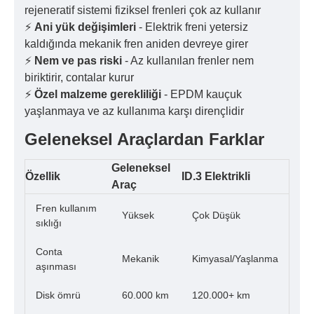
rejeneratif sistemi fiziksel frenleri çok az kullanır
⚡
Ani yük değişimleri
- Elektrik freni yetersiz
kaldığında mekanik fren aniden devreye girer
⚡
Nem ve pas riski
- Az kullanılan frenler nem
biriktirir, contalar kurur
⚡
Özel malzeme gerekliliği
- EPDM kauçuk
yaşlanmaya ve az kullanıma karşı dirençlidir
Geleneksel Araçlardan Farklar
Geleneksel
Özellik
ID.3 Elektrikli
Araç
Fren kullanım
Yüksek
Çok Düşük
sıklığı
Conta
Mekanik
Kimyasal/Yaşlanma
aşınması
Disk ömrü
60.000 km
120.000+ km