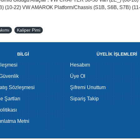
 (10-22) VW AMAROK Platform/Chassis (S1B, S6B, S7B) (11-
akımı
Kaliper Pimi
BİLGİ
ÜYELİK İŞLEMLERİ
zleşmesi
Hesabım
 Güvenlik
Üye Ol
atış Sözleşmesi
Şifremi Unuttum
de Şartları
Sipariş Takip
litikası
nlatma Metni