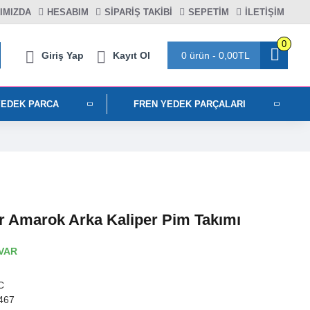
IMIZDA
HESABIM
SIPARIŞ TAKIBI
SEPETIM
İLETİŞİM
0
Giriş Yap
Kayıt Ol
0 ürün - 0,00TL
YEDEK PARCA
FREN YEDEK PARÇALARI
r Amarok Arka Kaliper Pim Takımı
VAR
C
467