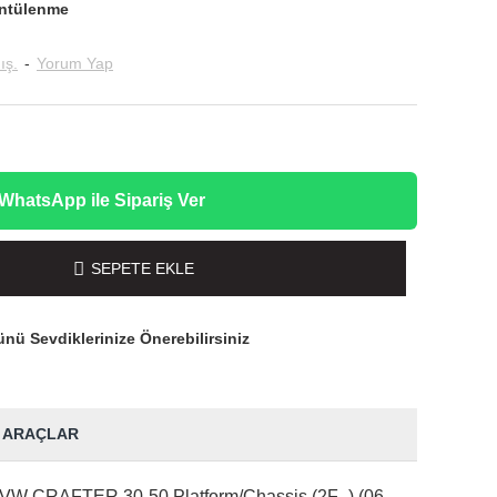
ntülenme
ış.
-
Yorum Yap
WhatsApp ile Sipariş Ver
SEPETE EKLE
nü Sevdiklerinize Önerebilirsiniz
 ARAÇLAR
) VW CRAFTER 30-50 Platform/Chassis (2F_) (06-