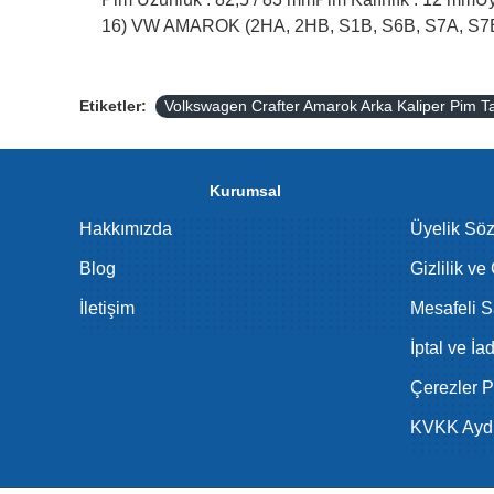
16) VW AMAROK (2HA, 2HB, S1B, S6B, S7A, S7B)
Etiketler:
Volkswagen Crafter Amarok Arka Kaliper Pim T
Kurumsal
Hakkımızda
Üyelik Sö
Blog
Gizlilik ve
İletişim
Mesafeli S
İptal ve İa
Çerezler Po
KVKK Aydı