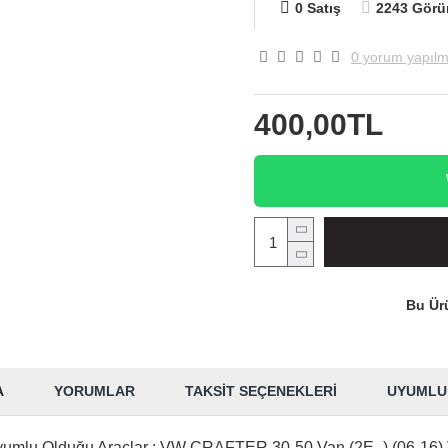
0 Satış
2243 Görü
0 yorum yapılm
400,00TL
Bu Ürü
A
YORUMLAR
TAKSIT SEÇENEKLERI
UYUMLU
mUyumlu Olduğu Araçlar : VW CRAFTER 30-50 Van (2E_) (06-16