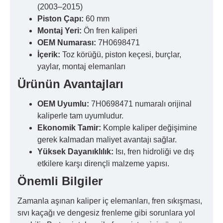
(2003–2015)
Piston Çapı:
60 mm
Montaj Yeri:
Ön fren kaliperi
OEM Numarası:
7H0698471
İçerik:
Toz körüğü, piston keçesi, burçlar,
yaylar, montaj elemanları
Ürünün Avantajları
OEM Uyumlu:
7H0698471 numaralı orijinal
kaliperle tam uyumludur.
Ekonomik Tamir:
Komple kaliper değişimine
gerek kalmadan maliyet avantajı sağlar.
Yüksek Dayanıklılık:
Isı, fren hidroliği ve dış
etkilere karşı dirençli malzeme yapısı.
Önemli Bilgiler
Zamanla aşınan kaliper iç elemanları, fren sıkışması,
sıvı kaçağı ve dengesiz frenleme gibi sorunlara yol