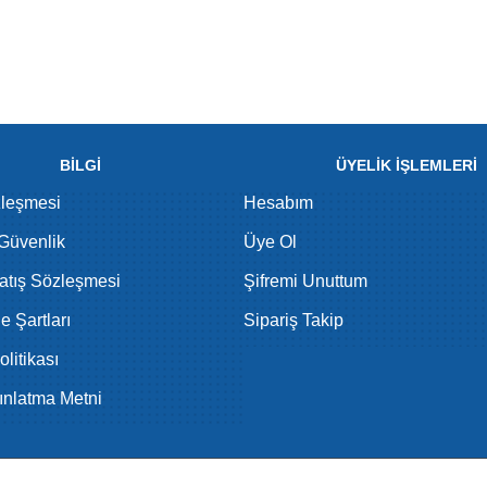
BİLGİ
ÜYELİK İŞLEMLERİ
zleşmesi
Hesabım
 Güvenlik
Üye Ol
atış Sözleşmesi
Şifremi Unuttum
de Şartları
Sipariş Takip
litikası
nlatma Metni