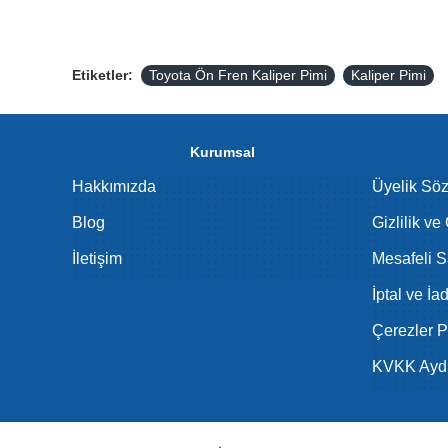
Etiketler:
Toyota Ön Fren Kaliper Pimi
Kaliper Pimi
Kurumsal
Hakkımızda
Üyelik Sö
Blog
Gizlilik ve
İletişim
Mesafeli S
İptal ve İa
Çerezler Po
KVKK Aydı