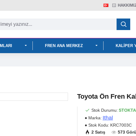
HAKKIMI
IMLARI
FREN ANA MERKEZ
KALIPER 
Toyota Ön Fren Kal
Stok Durumu:
STOKTA
Ithal
Marka:
Stok Kodu:
KRC7003C
2 Satış
573 Gör