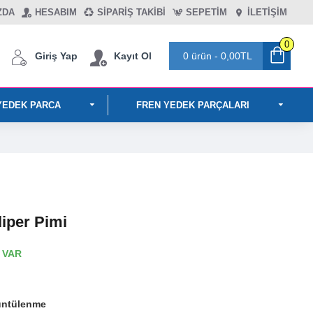
ZDA
HESABIM
SIPARIŞ TAKIBI
SEPETIM
İLETİŞİM
0
Giriş Yap
Kayıt Ol
0 ürün - 0,00TL
YEDEK PARCA
FREN YEDEK PARÇALARI
iper Pimi
 VAR
üntülenme