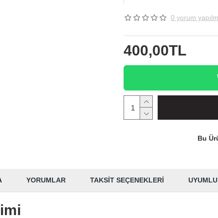
0 yorum yapılm
400,00TL
Bu Ürü
A
YORUMLAR
TAKSIT SEÇENEKLERI
UYUMLU
imi