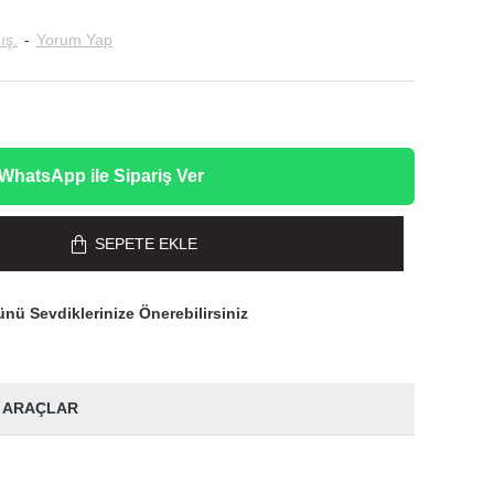
ış.
-
Yorum Yap
WhatsApp ile Sipariş Ver
SEPETE EKLE
nü Sevdiklerinize Önerebilirsiniz
 ARAÇLAR