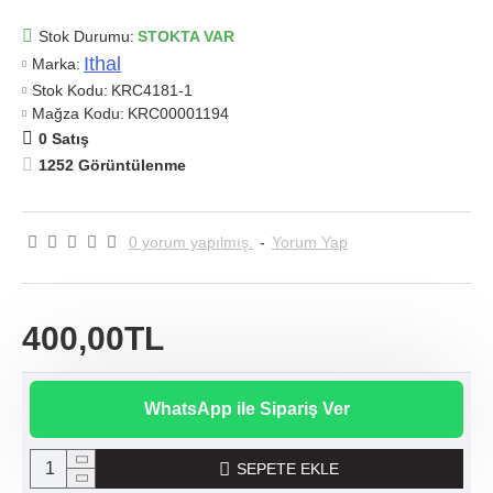
Stok Durumu:
STOKTA VAR
Ithal
Marka:
Stok Kodu:
KRC4181-1
Mağza Kodu:
KRC00001194
0 Satış
1252 Görüntülenme
0 yorum yapılmış.
-
Yorum Yap
400,00TL
WhatsApp ile Sipariş Ver
SEPETE EKLE