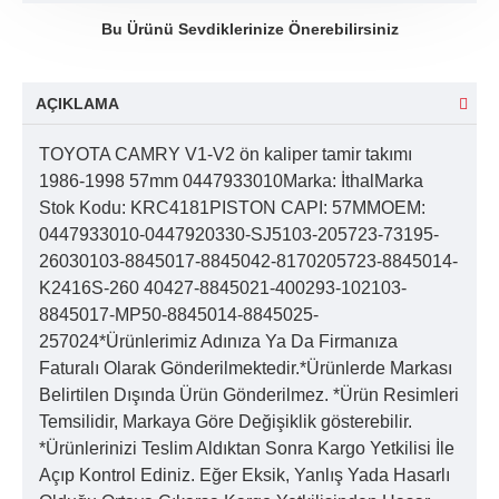
Bu Ürünü Sevdiklerinize Önerebilirsiniz
AÇIKLAMA
TOYOTA CAMRY V1-V2 ön kaliper tamir takımı
1986-1998 57mm 0447933010Marka: İthalMarka
Stok Kodu: KRC4181PISTON CAPI: 57MMOEM:
0447933010-0447920330-SJ5103-205723-73195-
26030103-8845017-8845042-8170205723-8845014-
K2416S-260 40427-8845021-400293-102103-
8845017-MP50-8845014-8845025-
257024*Ürünlerimiz Adınıza Ya Da Firmanıza
Faturalı Olarak Gönderilmektedir.*Ürünlerde Markası
Belirtilen Dışında Ürün Gönderilmez. *Ürün Resimleri
Temsilidir, Markaya Göre Değişiklik gösterebilir.
*Ürünlerinizi Teslim Aldıktan Sonra Kargo Yetkilisi İle
Açıp Kontrol Ediniz. Eğer Eksik, Yanlış Yada Hasarlı