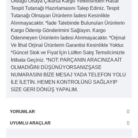
Olduğu Ortaya Çıkarsa Kargo Yetkilisinden Hasar
Tespit Tutanağı Hazırlamasını Talep Ediniz. Tespit
Tutanağı Olmayan Ürünlerin İadesi Kesinlikle
Alınmayacaktır. *İade Talebinde Bulunulan Ürünlerin
Kargo Ödenip Gönderimini Sağlayın. Kargo
Ödenmeyen Ürünlerin İadesi Alınmayacaktır. *Orjinal
Ve İthal Orjinal Ürünlerin Garantisi Kesinlikle Yoktur.
*Güncel Stok ve Fiyat İçin Lütfen Satış Temsilcimizle
İrtibata Geçiniz. *NOT: PARÇANIN ARACINIZA AİT
OLMADIĞINI DÜŞÜNÜYORSANIZŞASE
NUMARASINI BİZE MESAJ YADA TELEFON YOLU
İLE İLETİN. HEMEN KONTROLÜNÜ SAĞLAYIP
SİZE GERİ DÖNÜŞ YAPALIM.
YORUMLAR
UYUMLU ARAÇLAR