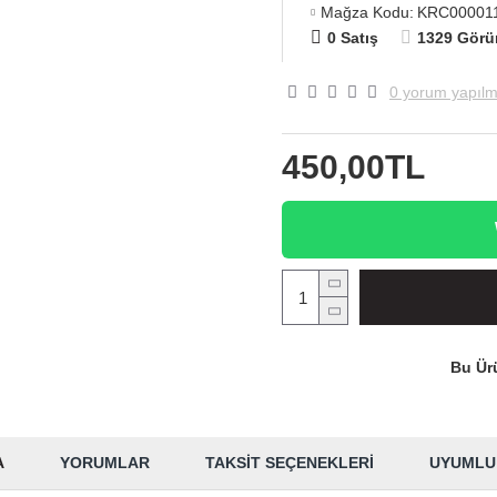
Mağza Kodu:
KRC00001
0 Satış
1329 Görü
0 yorum yapılm
450,00TL
Bu Ürü
A
YORUMLAR
TAKSIT SEÇENEKLERI
UYUMLU