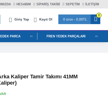
IMIZDA
HESABIM
SIPARIŞ TAKIBI
SEPETIM
İLETİŞİM
0
Giriş Yap
Kayıt Ol
0 ürün - 0,00TL
YEDEK PARCA
FREN YEDEK PARÇALARI
Arka Kaliper Tamir Takımı 41MM
Kaliper)
VAR