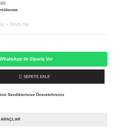
165
ntülenme
ış.
-
Yorum Yap
WhatsApp ile Sipariş Ver
SEPETE EKLE
nü Sevdiklerinize Önerebilirsiniz
 ARAÇLAR