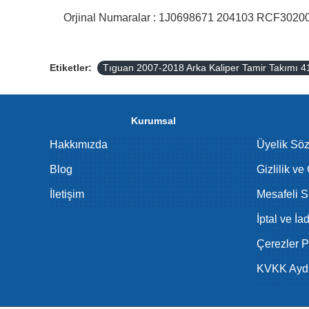
Orjinal Numaralar : 1J0698671 204103 RCF302
Etiketler:
Tıguan 2007-2018 Arka Kaliper Tamir Takımı 41
Kurumsal
Hakkımızda
Üyelik Sö
Blog
Gizlilik ve
İletişim
Mesafeli S
İptal ve İa
Çerezler Po
KVKK Aydı