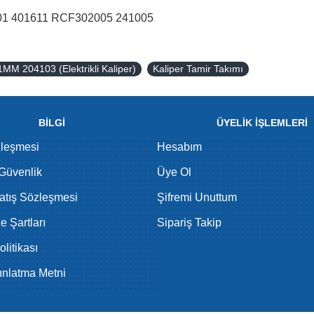
001 401611 RCF302005 241005
MM 204103 (Elektrikli Kaliper)
Kaliper Tamir Takımı
BİLGİ
ÜYELİK İŞLEMLERİ
zleşmesi
Hesabım
 Güvenlik
Üye Ol
atış Sözleşmesi
Şifremi Unuttum
de Şartları
Sipariş Takip
litikası
nlatma Metni