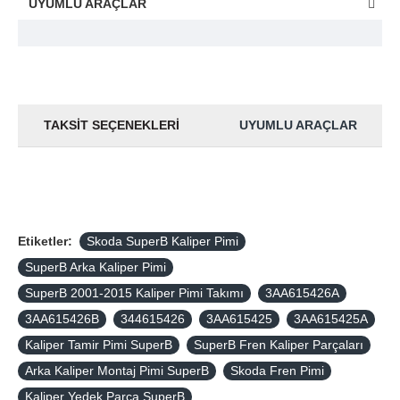
UYUMLU ARAÇLAR
TAKSIT SEÇENEKLERI
UYUMLU ARAÇLAR
Etiketler:
Skoda SuperB Kaliper Pimi
SuperB Arka Kaliper Pimi
SuperB 2001-2015 Kaliper Pimi Takımı
3AA615426A
3AA615426B
344615426
3AA615425
3AA615425A
Kaliper Tamir Pimi SuperB
SuperB Fren Kaliper Parçaları
Arka Kaliper Montaj Pimi SuperB
Skoda Fren Pimi
Kaliper Yedek Parça SuperB