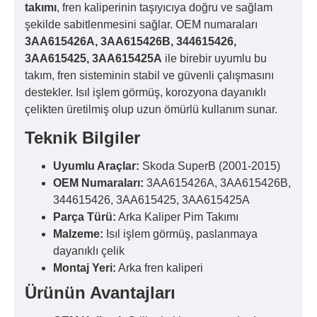
takımı
, fren kaliperinin taşıyıcıya doğru ve sağlam
şekilde sabitlenmesini sağlar. OEM numaraları
3AA615426A, 3AA615426B, 344615426,
3AA615425, 3AA615425A
ile birebir uyumlu bu
takım, fren sisteminin stabil ve güvenli çalışmasını
destekler. Isıl işlem görmüş, korozyona dayanıklı
çelikten üretilmiş olup uzun ömürlü kullanım sunar.
Teknik Bilgiler
Uyumlu Araçlar:
Skoda SuperB (2001-2015)
OEM Numaraları:
3AA615426A, 3AA615426B,
344615426, 3AA615425, 3AA615425A
Parça Türü:
Arka Kaliper Pim Takımı
Malzeme:
Isıl işlem görmüş, paslanmaya
dayanıklı çelik
Montaj Yeri:
Arka fren kaliperi
Ürünün Avantajları