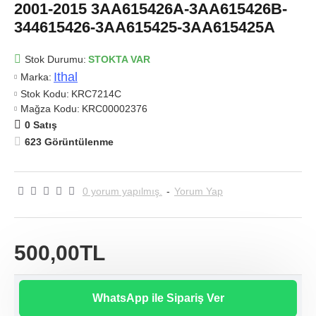
2001-2015 3AA615426A-3AA615426B-
344615426-3AA615425-3AA615425A
Stok Durumu:
STOKTA VAR
Ithal
Marka:
Stok Kodu:
KRC7214C
Mağza Kodu:
KRC00002376
0 Satış
623 Görüntülenme
0 yorum yapılmış.
-
Yorum Yap
500,00TL
WhatsApp ile Sipariş Ver