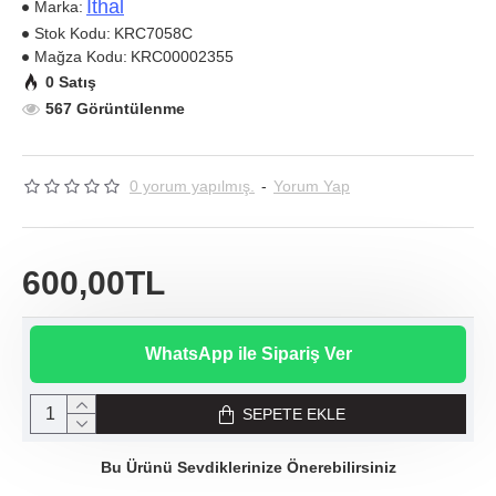
Ithal
Marka:
Stok Kodu:
KRC7058C
Mağza Kodu:
KRC00002355
0 Satış
567 Görüntülenme
0 yorum yapılmış.
-
Yorum Yap
600,00TL
WhatsApp ile Sipariş Ver
SEPETE EKLE
Bu Ürünü Sevdiklerinize Önerebilirsiniz