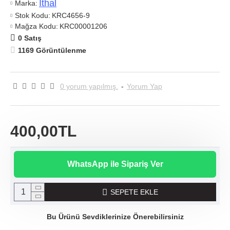
Ithal
Marka:
Stok Kodu:
KRC4656-9
Mağza Kodu:
KRC00001206
0 Satış
1169 Görüntülenme
0 yorum yapılmış.
-
Yorum Yap
400,00TL
WhatsApp ile Sipariş Ver
SEPETE EKLE
Bu Ürünü Sevdiklerinize Önerebilirsiniz