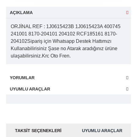
AÇIKLAMA
ORJİNAL REF : 1J0615423B 1J0615423A 400745
241001 8170-204101 204102 RCF185161 8170-
204102Sipariş için Whatsapp Destek Hattımızı
Kullanabilirisiniz Şase no Atarak aradığınız ürüne
ulaşabilirsiniz.Krc Oto Fren.
YORUMLAR
UYUMLU ARAÇLAR
TAKSIT SEÇENEKLERI
UYUMLU ARAÇLAR