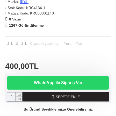
Ithal
Marka:
Stok Kodu:
KRC4134-1
Mağza Kodu:
KRC00001140
0 Satış
1267 Görüntülenme
0 yorum yapılmış.
-
Yorum Yap
400,00TL
WhatsApp ile Sipariş Ver
SEPETE EKLE
Bu Ürünü Sevdiklerinize Önerebilirsiniz