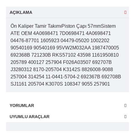
AÇIKLAMA
Ön Kaliper Tamir TakımıPiston Çapı 57mmSistem
ATE OEM 4A0698471 7D0698471 4A0698471
04476-87701 1605923 04479-05020 1002202
90540169 90540169 95VW2M032AA 1987470005
692368B 721230B RKS57102 43598 1161950810
205789 400127 257904 F026A03507 692707B
J3280312 8170-205704 K3142S 8826008-9088
257004 314254 11-0441-5704-2 692367B 692708B
SJ1161 205704 K3070S 108347 9055 257901
YORUMLAR
UYUMLU ARAÇLAR