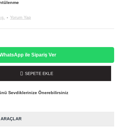
ntülenme
ış.
-
Yorum Yap
WhatsApp ile Sipariş Ver
SEPETE EKLE
nü Sevdiklerinize Önerebilirsiniz
 ARAÇLAR