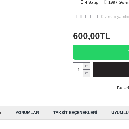
4 Satış
1697 Görü
0 yorum yapılm
600,00TL
Bu Ürü
A
YORUMLAR
TAKSIT SEÇENEKLERI
UYUMLU