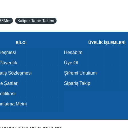
ı 38Mm
Kaliper Tamir Takımı
BİLGİ
ÜYELİK İŞLEMLERİ
zleşmesi
Hesabım
 Güvenlik
Üye Ol
atış Sözleşmesi
Şifremi Unuttum
de Şartları
Sipariş Takip
litikası
nlatma Metni