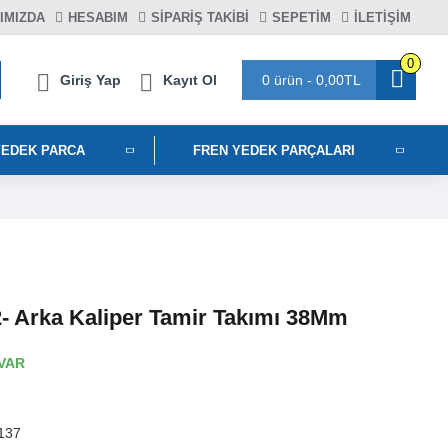
IMIZDA
HESABIM
SIPARIŞ TAKIBI
SEPETIM
İLETİŞİM
0
Giriş Yap
Kayıt Ol
0 ürün - 0,00TL
YEDEK PARCA
FREN YEDEK PARÇALARI
2- Arka Kaliper Tamir Takımı 38Mm
VAR
137