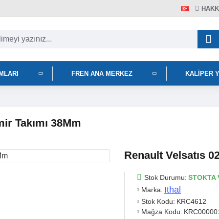
HAKK
IMLARI
FREN ANA MERKEZ
KALIPER 
amir Takımı 38Mm
Renault Velsatıs 0
Stok Durumu:
STOKTA 
Ithal
Marka:
Stok Kodu:
KRC4612
Mağza Kodu:
KRC00000