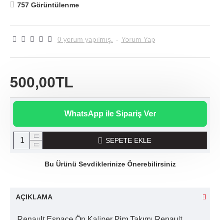
757 Görüntülenme
0 yorum yapılmış.
-
Yorum Yap
500,00TL
WhatsApp ile Sipariş Ver
SEPETE EKLE
Bu Ürünü Sevdiklerinize Önerebilirsiniz
AÇIKLAMA
Renault Espace Ön Kaliper Pim Takımı Renault