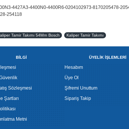
00N3-4427A3-4400N0-4400R6-0204102973-8170205478-2054
28-254118
Kaliper Tamir Takımı 54Mm Bosch
Kaliper Tamir Takımı
BİLGİ
ÜYELİK İŞLEMLERİ
zleşmesi
Hesabım
 Güvenlik
Üye Ol
atış Sözleşmesi
Şifremi Unuttum
de Şartları
Sipariş Takip
litikası
nlatma Metni