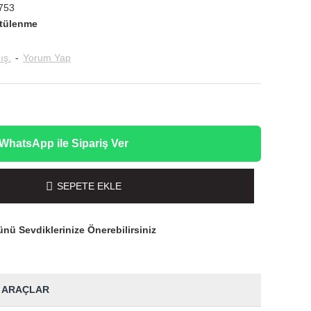
753
tülenme
ış.
-
Yorum Yap
WhatsApp ile Sipariş Ver
SEPETE EKLE
nü Sevdiklerinize Önerebilirsiniz
 ARAÇLAR