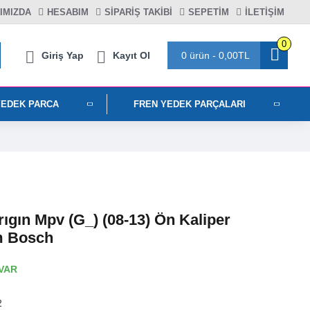
IMIZDA
HESABIM
SIPARIŞ TAKIBI
SEPETIM
İLETİŞİM
0
Giriş Yap
Kayıt Ol
0 ürün - 0,00TL
YEDEK PARCA
FREN YEDEK PARÇALARI
ıgın Mpv (G_) (08-13) Ön Kaliper
m Bosch
VAR
2