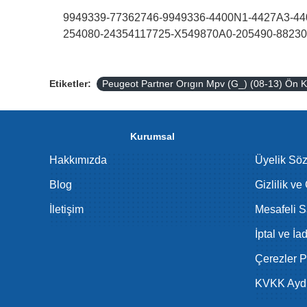
9949339-77362746-9949336-4400N1-4427A3-44
254080-24354117725-X549870A0-205490-88230
Etiketler:
Peugeot Partner Orıgın Mpv (G_) (08-13) Ön 
Kurumsal
Hakkımızda
Üyelik Sö
Blog
Gizlilik ve
İletişim
Mesafeli S
İptal ve İa
Çerezler Po
KVKK Aydı