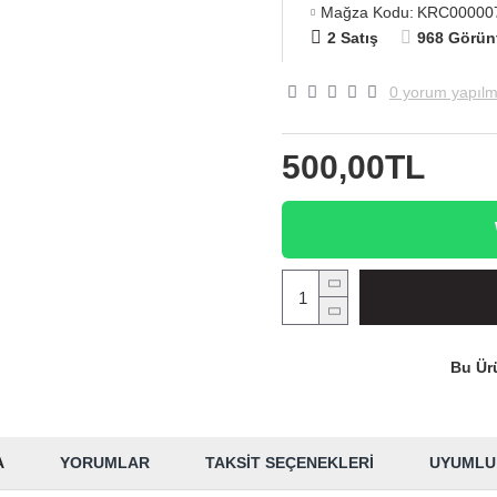
Mağza Kodu:
KRC00000
2 Satış
968 Görün
0 yorum yapılm
500,00TL
Bu Ürü
A
YORUMLAR
TAKSIT SEÇENEKLERI
UYUMLU