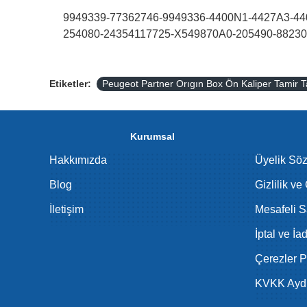
9949339-77362746-9949336-4400N1-4427A3-44
254080-24354117725-X549870A0-205490-88230
Etiketler:
Peugeot Partner Orıgın Box Ön Kaliper Tamir
Kurumsal
Hakkımızda
Üyelik Sö
Blog
Gizlilik ve
İletişim
Mesafeli S
İptal ve İa
Çerezler Po
KVKK Aydı