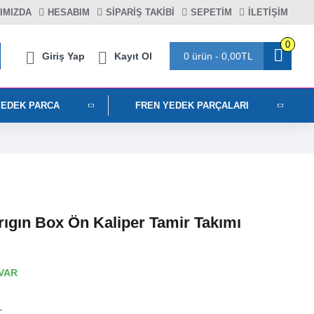
IMIZDA
HESABIM
SIPARIŞ TAKIBI
SEPETIM
İLETİŞİM
0
Giriş Yap
Kayıt Ol
0 ürün - 0,00TL
YEDEK PARCA
FREN YEDEK PARÇALARI
ıgın Box Ön Kaliper Tamir Takımı
VAR
1