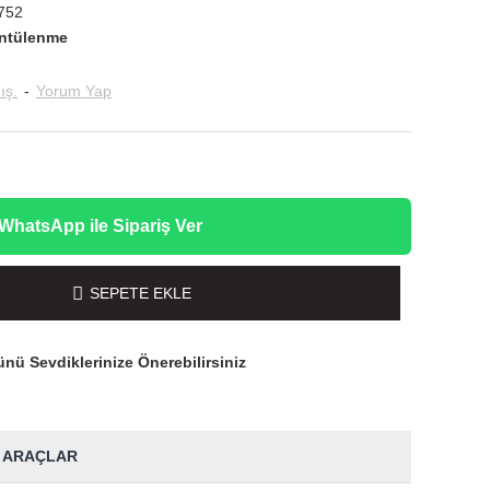
752
ntülenme
ış.
-
Yorum Yap
WhatsApp ile Sipariş Ver
SEPETE EKLE
nü Sevdiklerinize Önerebilirsiniz
 ARAÇLAR