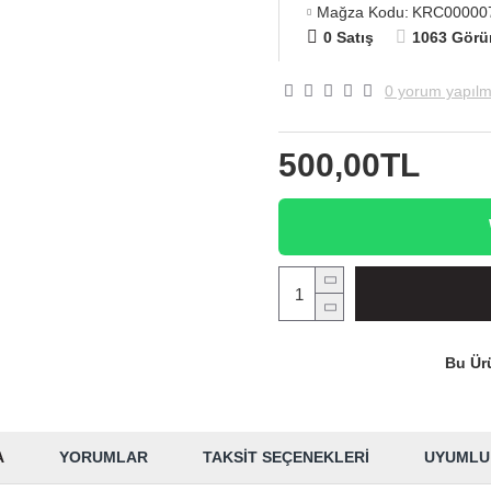
Mağza Kodu:
KRC00000
0 Satış
1063 Görü
0 yorum yapılm
500,00TL
Bu Ürü
A
YORUMLAR
TAKSIT SEÇENEKLERI
UYUMLU