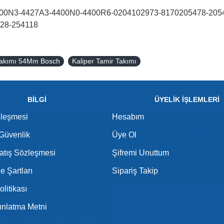
00N3-4427A3-4400N0-4400R6-0204102973-8170205478-2054
28-254118
 Takımı 54Mm Bosch
Kaliper Tamir Takımı
BİLGİ
ÜYELİK İŞLEMLERİ
zleşmesi
Hesabım
 Güvenlik
Üye Ol
atış Sözleşmesi
Şifremi Unuttum
de Şartları
Sipariş Takip
litikası
nlatma Metni