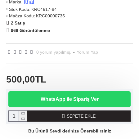
Ithal
Marka:
Stok Kodu:
KRC4617-84
Mağza Kodu:
KRC00000735
2 Satış
968 Görüntülenme
0 yorum yapılmış.
-
Yorum Yap
500,00TL
WhatsApp ile Sipariş Ver
SEPETE EKLE
Bu Ürünü Sevdiklerinize Önerebilirsiniz