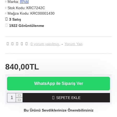
Ithal
Marka:
Stok Kodu:
KRC7242C
Mağza Kodu:
KRC00001430
3 Satış
1922 Görüntülenme
0 yorum yapılmış.
-
Yorum Yap
840,00TL
WhatsApp ile Sipariş Ver
SEPETE EKLE
Bu Ürünü Sevdiklerinize Önerebilirsiniz