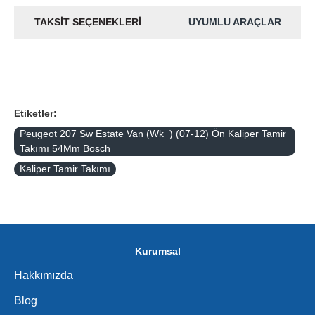
TAKSIT SEÇENEKLERI
UYUMLU ARAÇLAR
Etiketler:
Peugeot 207 Sw Estate Van (Wk_) (07-12) Ön Kaliper Tamir
Takımı 54Mm Bosch
Kaliper Tamir Takımı
Kurumsal
Hakkımızda
Blog