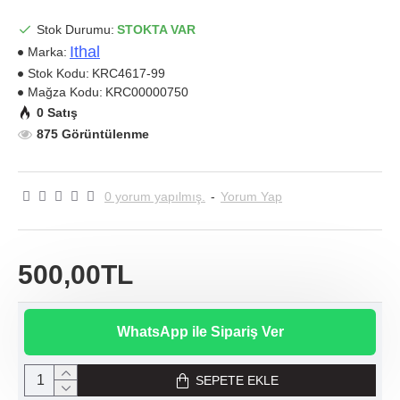
Stok Durumu:
STOKTA VAR
Ithal
Marka:
Stok Kodu:
KRC4617-99
Mağza Kodu:
KRC00000750
0 Satış
875 Görüntülenme
0 yorum yapılmış.
-
Yorum Yap
500,00TL
WhatsApp ile Sipariş Ver
SEPETE EKLE