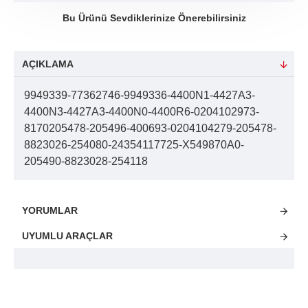
Bu Ürünü Sevdiklerinize Önerebilirsiniz
AÇIKLAMA
9949339-77362746-9949336-4400N1-4427A3-
4400N3-4427A3-4400N0-4400R6-0204102973-
8170205478-205496-400693-0204104279-205478-
8823026-254080-24354117725-X549870A0-
205490-8823028-254118
YORUMLAR
UYUMLU ARAÇLAR