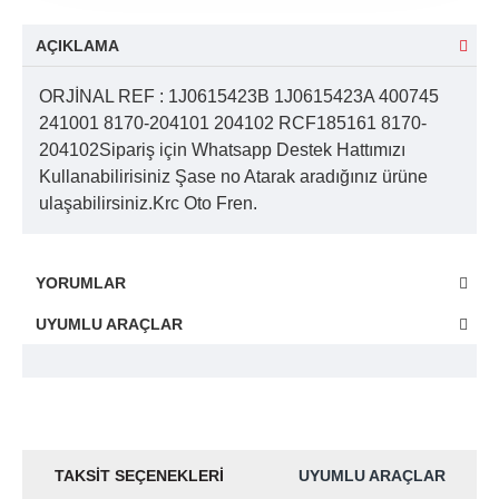
AÇIKLAMA
ORJİNAL REF : 1J0615423B 1J0615423A 400745
241001 8170-204101 204102 RCF185161 8170-
204102Sipariş için Whatsapp Destek Hattımızı
Kullanabilirisiniz Şase no Atarak aradığınız ürüne
ulaşabilirsiniz.Krc Oto Fren.
YORUMLAR
UYUMLU ARAÇLAR
TAKSIT SEÇENEKLERI
UYUMLU ARAÇLAR