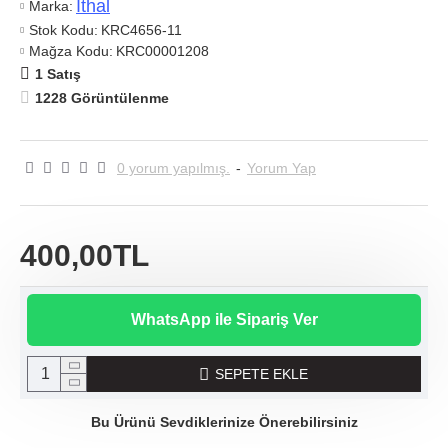
Ithal
Marka:
Stok Kodu:
KRC4656-11
Mağza Kodu:
KRC00001208
1 Satış
1228 Görüntülenme
0 yorum yapılmış.
-
Yorum Yap
400,00TL
WhatsApp ile Sipariş Ver
SEPETE EKLE
Bu Ürünü Sevdiklerinize Önerebilirsiniz