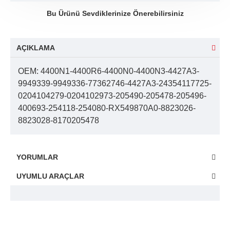
Bu Ürünü Sevdiklerinize Önerebilirsiniz
AÇIKLAMA
OEM: 4400N1-4400R6-4400N0-4400N3-4427A3-
9949339-9949336-77362746-4427A3-24354117725-
0204104279-0204102973-205490-205478-205496-
400693-254118-254080-RX549870A0-8823026-
8823028-8170205478
YORUMLAR
UYUMLU ARAÇLAR