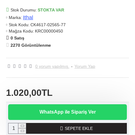
Stok Durumu:
STOKTA VAR
Ithal
Marka:
Stok Kodu:
CK4617-02565-77
Mağza Kodu:
KRC00000450
0 Satış
2270 Görüntülenme
0 yorum yapılmış.
-
Yorum Yap
1.020,00TL
WhatsApp ile Sipariş Ver
SEPETE EKLE