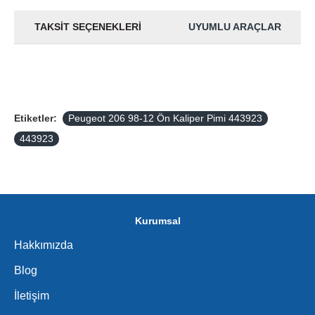
TAKSIT SEÇENEKLERI
UYUMLU ARAÇLAR
Etiketler:
Peugeot 206 98-12 Ön Kaliper Pimi 443923
443923
Kurumsal
Hakkımızda
Blog
İletişim