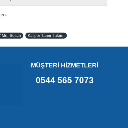
ren.
 54Mm Bosch
Kaliper Tamir Takımı
MÜŞTERİ HİZMETLERİ
0544 565 7073