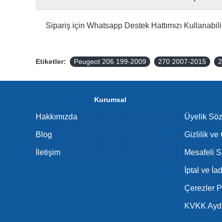
Sipariş için Whatsapp Destek Hattımızı Kullanabilir
Etiketler:
Peugeot 206 199-2009
270 2007-2015
2
Kurumsal
Hakkımızda
Üyelik Sö
Blog
Gizlilik ve
İletişim
Mesafeli S
İptal ve İa
Çerezler Po
KVKK Aydı