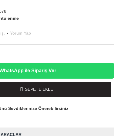
078
ntülenme
ış.
-
Yorum Yap
WhatsApp ile Sipariş Ver
SEPETE EKLE
nü Sevdiklerinize Önerebilirsiniz
 ARAÇLAR