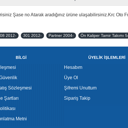
isiniz Şase no Atarak aradığınız ürüne ulaşabilirsiniz.Krc Oto F
08 2012-
301 2012-
Partner 2004-
Ön Kaliper Tamir Takımı
BİLGİ
ÜYELİK İŞLEMLERİ
zleşmesi
Hesabım
 Güvenlik
Üye Ol
atış Sözleşmesi
Şifremi Unuttum
de Şartları
Sipariş Takip
litikası
nlatma Metni