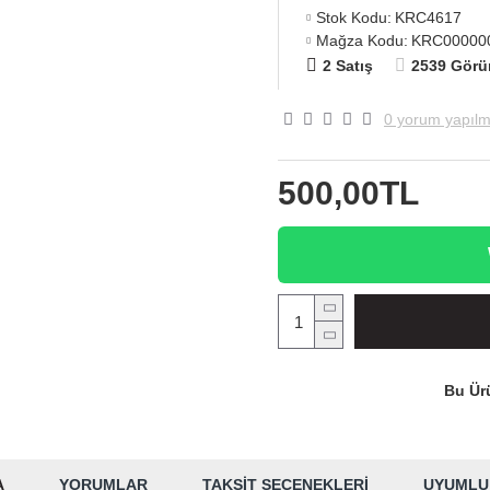
Stok Kodu:
KRC4617
Mağza Kodu:
KRC00000
2 Satış
2539 Görü
0 yorum yapılm
500,00TL
Bu Ürü
A
YORUMLAR
TAKSIT SEÇENEKLERI
UYUMLU