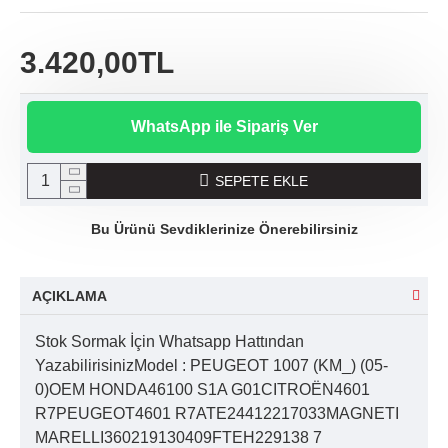
3.420,00TL
WhatsApp ile Sipariş Ver
SEPETE EKLE
Bu Ürünü Sevdiklerinize Önerebilirsiniz
AÇIKLAMA
Stok Sormak İçin Whatsapp Hattından
YazabilirisinizModel : PEUGEOT 1007 (KM_) (05-
0)OEM HONDA46100 S1A G01CITROËN4601
R7PEUGEOT4601 R7ATE24412217033MAGNETI
MARELLI360219130409FTEH229138 7