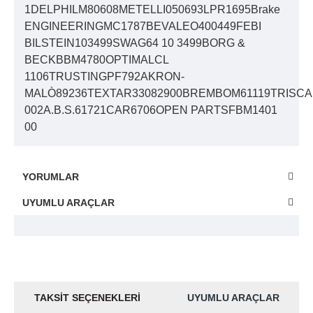
1DELPHILM80608METELLI050693LPR1695Brake
ENGINEERINGMC1787BEVALEO400449FEBI
BILSTEIN103499SWAG64 10 3499BORG &
BECKBBM4780OPTIMALCL
1106TRUSTINGPF792AKRON-
MALÒ89236TEXTAR33082900BREMBOM61119TRISCA
002A.B.S.61721CAR6706OPEN PARTSFBM1401
00
YORUMLAR
UYUMLU ARAÇLAR
TAKSIT SEÇENEKLERI
UYUMLU ARAÇLAR