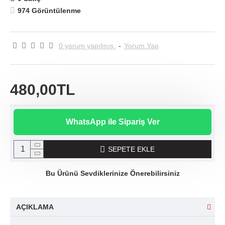
974 Görüntülenme
0 yorum yapılmış.
-
Yorum Yap
480,00TL
WhatsApp ile Sipariş Ver
SEPETE EKLE
Bu Ürünü Sevdiklerinize Önerebilirsiniz
AÇIKLAMA