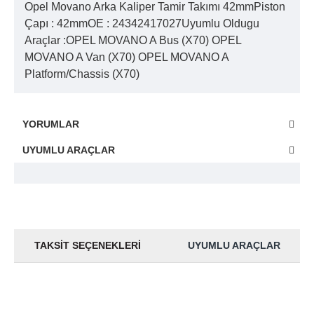
Opel Movano Arka Kaliper Tamir Takımı 42mmPiston
Çapı : 42mmOE : 24342417027Uyumlu Oldugu
Araçlar :OPEL MOVANO A Bus (X70) OPEL
MOVANO A Van (X70) OPEL MOVANO A
Platform/Chassis (X70)
YORUMLAR
UYUMLU ARAÇLAR
TAKSIT SEÇENEKLERI
UYUMLU ARAÇLAR