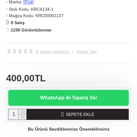
Ithal
Marka:
Stok Kodu:
KRC4134-1
Mağza Kodu:
KRC00001137
0 Satış
1150 Görüntülenme
0 yorum yapılmış.
-
Yorum Yap
400,00TL
WhatsApp ile Sipariş Ver
SEPETE EKLE
Bu Ürünü Sevdiklerinize Önerebilirsiniz