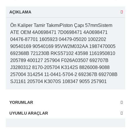
AÇIKLAMA
Ön Kaliper Tamir TakımıPiston Çapı 57mmSistem
ATE OEM 4A0698471 7D0698471 4A0698471
04476-87701 1605923 04479-05020 1002202
90540169 90540169 95VW2M032AA 1987470005
692368B 721230B RKS57102 43598 1161950810
205789 400127 257904 F026A03507 692707B
J3280312 8170-205704 K3142S 8826008-9088
257004 314254 11-0441-5704-2 692367B 692708B
SJ1161 205704 K3070S 108347 9055 257901
YORUMLAR
UYUMLU ARAÇLAR