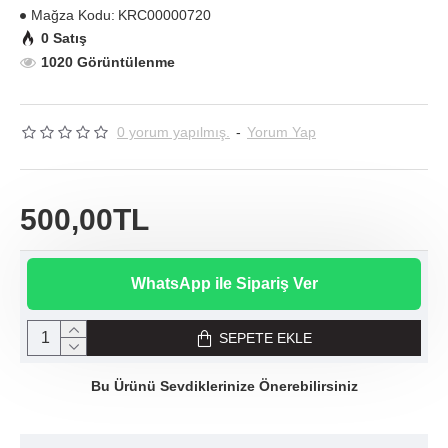
Mağza Kodu:
KRC00000720
0 Satış
1020 Görüntülenme
0 yorum yapılmış.
-
Yorum Yap
500,00TL
WhatsApp ile Sipariş Ver
SEPETE EKLE
Bu Ürünü Sevdiklerinize Önerebilirsiniz