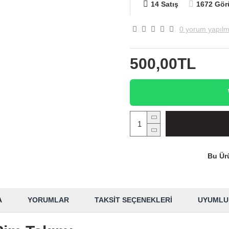
14 Satış
1672 Gör
0 yorum yapılm
500,00TL
Bu Ürü
A
YORUMLAR
TAKSIT SEÇENEKLERI
UYUMLU