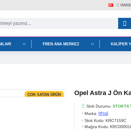
HAKK
IMLARI
FREN ANA MERKEZ
KALIPER 
Opel Astra J Ön Ka
ÇOK SATAN ÜRÜN
Stok Durumu:
STOKTA 
Ithal
Marka:
Stok Kodu:
KRC7159C
Mağza Kodu:
KRC00001