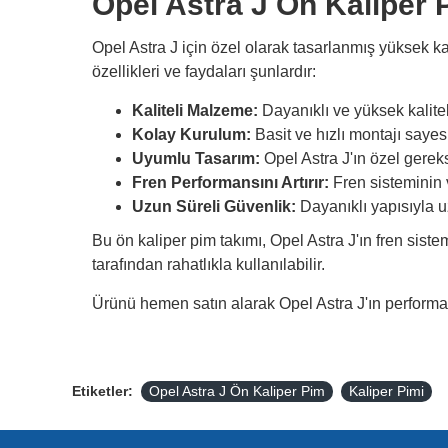
Opel Astra J Ön Kaliper 
Opel Astra J için özel olarak tasarlanmış yüksek kal
özellikleri ve faydaları şunlardır:
Kaliteli Malzeme:
Dayanıklı ve yüksek kalitel
Kolay Kurulum:
Basit ve hızlı montajı sayes
Uyumlu Tasarım:
Opel Astra J'ın özel gere
Fren Performansını Artırır:
Fren sisteminin v
Uzun Süreli Güvenlik:
Dayanıklı yapısıyla uz
Bu ön kaliper pim takımı, Opel Astra J'ın fren sist
tarafından rahatlıkla kullanılabilir.
Ürünü hemen satın alarak Opel Astra J'ın performans
Etiketler:
Opel Astra J Ön Kaliper Pim
Kaliper Pimi