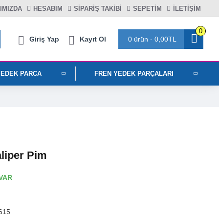
IMIZDA
HESABIM
SIPARIŞ TAKIBI
SEPETIM
İLETİŞİM
0
Giriş Yap
Kayıt Ol
0 ürün - 0,00TL
YEDEK PARCA
FREN YEDEK PARÇALARI
liper Pim
VAR
615