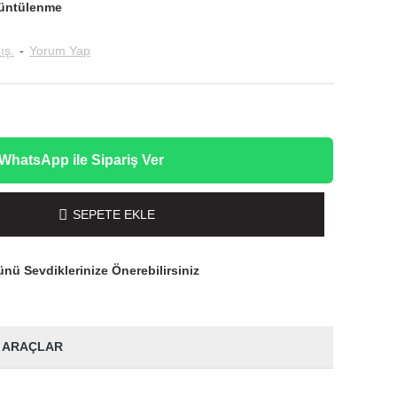
üntülenme
ış.
-
Yorum Yap
WhatsApp ile Sipariş Ver
SEPETE EKLE
nü Sevdiklerinize Önerebilirsiniz
 ARAÇLAR