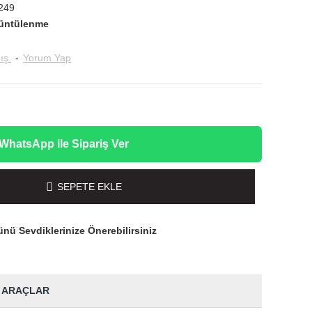
249
üntülenme
ış.
-
Yorum Yap
WhatsApp ile Sipariş Ver
SEPETE EKLE
nü Sevdiklerinize Önerebilirsiniz
 ARAÇLAR