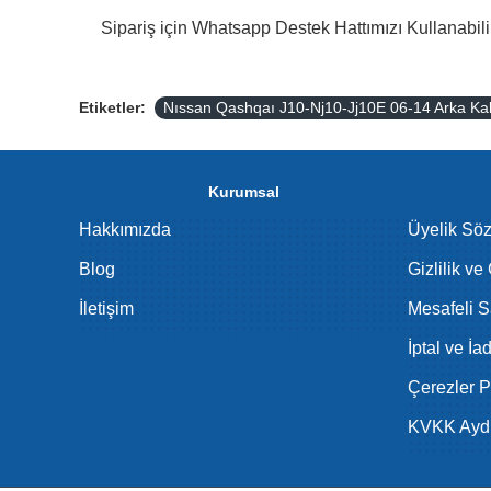
Sipariş için Whatsapp Destek Hattımızı Kullanabilir
Etiketler:
Nıssan Qashqaı J10-Nj10-Jj10E 06-14 Arka 
Kurumsal
Hakkımızda
Üyelik Sö
Blog
Gizlilik ve
İletişim
Mesafeli S
İptal ve İa
Çerezler Po
KVKK Aydı