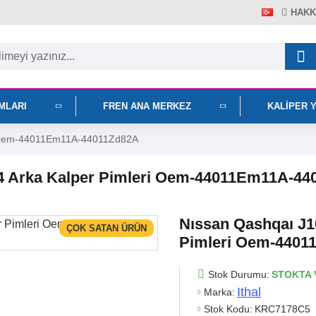
HAKK
IMLARI
FREN ANA MERKEZ
KALIPER 
ri Oem-44011Em11A-44011Zd82A
14 Arka Kalper Pimleri Oem-44011Em11A-4
Nıssan Qashqaı J1
ÇOK SATAN ÜRÜN
Pimleri Oem-440
Stok Durumu:
STOKTA 
Ithal
Marka:
Stok Kodu:
KRC7178C5