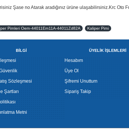
isiniz Şase no Atarak aradığınız ürüne ulaşabilirsiniz.Krc Oto F
Kalper Pimleri Oem-44011Em11A-44011Zd82A
Kaliper Pimi
BİLGİ
ÜYELİK İŞLEMLERİ
zleşmesi
Hesabım
 Güvenlik
Üye Ol
atış Sözleşmesi
Şifremi Unuttum
de Şartları
Sipariş Takip
litikası
nlatma Metni