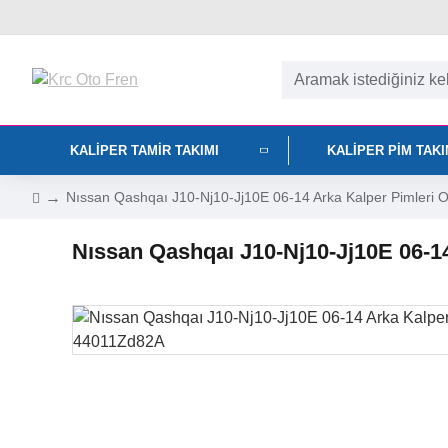
KALIPER TAMIR TAKIMI
KALIPER PIM TAK
Nıssan Qashqaı J10-Nj10-Jj10E 06-14 Arka Kalper Pimle
Nıssan Qashqaı J10-Nj10-Jj10E 06-