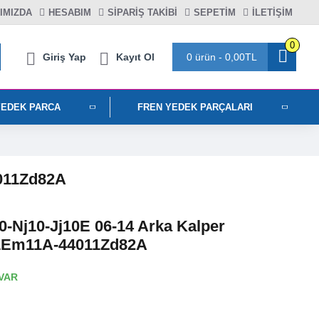
IMIZDA
HESABIM
SIPARIŞ TAKIBI
SEPETIM
İLETİŞİM
0
Giriş Yap
Kayıt Ol
0 ürün - 0,00TL
YEDEK PARCA
FREN YEDEK PARÇALARI
4011Zd82A
0-Nj10-Jj10E 06-14 Arka Kalper
11Em11A-44011Zd82A
VAR