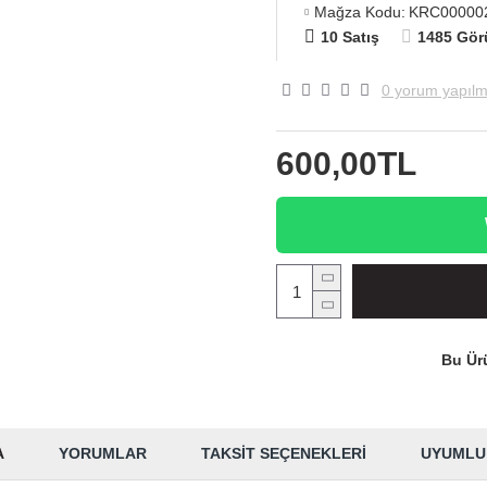
Mağza Kodu:
KRC00000
10 Satış
1485 Gör
0 yorum yapılm
600,00TL
Bu Ürü
A
YORUMLAR
TAKSIT SEÇENEKLERI
UYUMLU