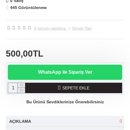
0 Satış
445 Görüntülenme
0 yorum yapılmış.
-
Yorum Yap
500,00TL
WhatsApp ile Sipariş Ver
SEPETE EKLE
Bu Ürünü Sevdiklerinize Önerebilirsiniz
AÇIKLAMA