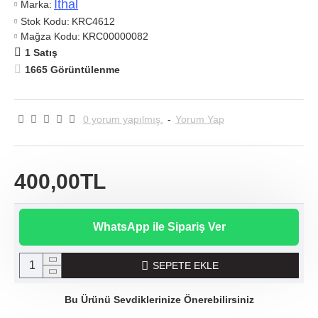
Ithal
Marka:
Stok Kodu:
KRC4612
Mağza Kodu:
KRC00000082
1 Satış
1665 Görüntülenme
0 yorum yapılmış.
-
Yorum Yap
400,00TL
WhatsApp ile Sipariş Ver
SEPETE EKLE
Bu Ürünü Sevdiklerinize Önerebilirsiniz