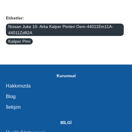
Etiketler:
Nıssan Juke 10- Arka Kalper Pimleri Oem-44011Em11A-
44011Zd82A
Kaliper Pimi
Kurumsal
Hakkımızda
Blog
İletişim
BİLGİ