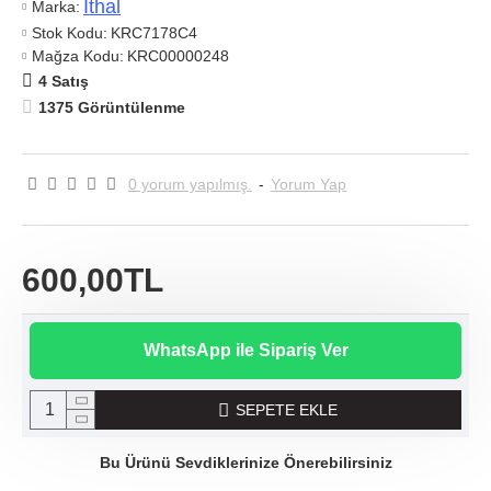
Ithal
Marka:
Stok Kodu:
KRC7178C4
Mağza Kodu:
KRC00000248
4 Satış
1375 Görüntülenme
0 yorum yapılmış.
-
Yorum Yap
600,00TL
WhatsApp ile Sipariş Ver
SEPETE EKLE
Bu Ürünü Sevdiklerinize Önerebilirsiniz