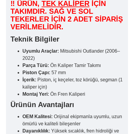
‼ ÜRÜN,
TEK KALİPER
İÇİN
TAKIMDIR. SAĞ VE SOL
TEKERLER İÇİN 2 ADET SİPARİŞ
VERİLMELİDİR.
Teknik Bilgiler
Uyumlu Araçlar:
Mitsubishi Outlander (2006–
2022)
Parça Türü:
Ön Kaliper Tamir Takımı
Piston Çapı:
57 mm
İçerik:
Piston, iç keçeler, toz körüğü, segman (1
kaliper için)
Montaj Yeri:
Ön Fren Kaliperi
Ürünün Avantajları
OEM Kalitesi:
Orijinal ekipmanla uyumlu, uzun
ömürlü ve kaliteli bileşenler
Dayanıklılık:
Yüksek sıcaklık, fren hidroliği ve