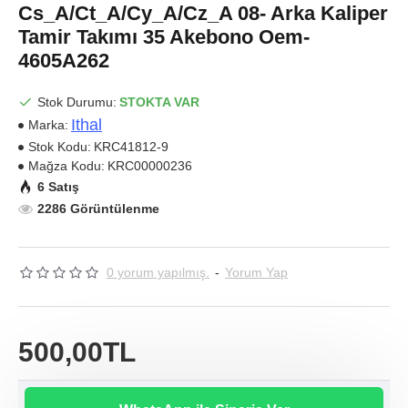
Cs_A/Ct_A/Cy_A/Cz_A 08- Arka Kaliper
Tamir Takımı 35 Akebono Oem-
4605A262
Stok Durumu:
STOKTA VAR
Ithal
Marka:
Stok Kodu:
KRC41812-9
Mağza Kodu:
KRC00000236
6 Satış
2286 Görüntülenme
0 yorum yapılmış.
-
Yorum Yap
500,00TL