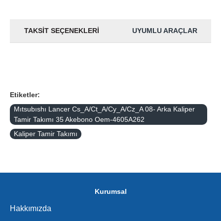
TAKSIT SEÇENEKLERI
UYUMLU ARAÇLAR
Etiketler:
Mıtsubıshı Lancer Cs_A/Ct_A/Cy_A/Cz_A 08- Arka Kaliper
Tamir Takımı 35 Akebono Oem-4605A262
Kaliper Tamir Takımı
Kurumsal
Hakkımızda