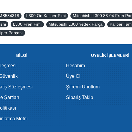
MB534318
L300 Ön Kaliper Pimi
Mitsubishi L300 86-04 Fren Par
ishi
L300 Fren Pimi
Mitsubishi L300 Yedek Parça
Kaliper Tam
liper Parçası
BİLGİ
ÜYELİK İŞLEMLERİ
zleşmesi
Hesabım
 Güvenlik
Üye Ol
atış Sözleşmesi
Şifremi Unuttum
de Şartları
Sipariş Takip
litikası
nlatma Metni