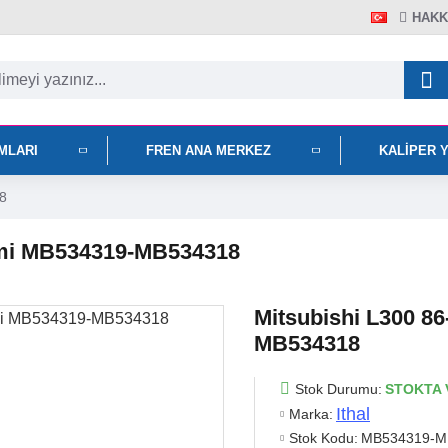
HAKK
IMLARI
FREN ANA MERKEZ
KALIPER 
8
Pimi MB534319-MB534318
Mitsubishi L300 8
MB534318
Stok Durumu:
STOKTA 
Ithal
Marka:
Stok Kodu:
MB534319-M