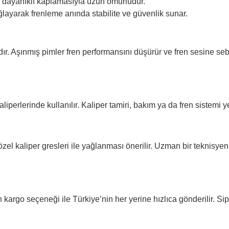
dayanıklı kaplamasıyla uzun ömürlüdür.
ğlayarak frenleme anında stabilite ve güvenlik sunar.
ndır. Aşınmış pimler fren performansını düşürür ve fren sesine se
iperlerinde kullanılır. Kaliper tamiri, bakım ya da fren sistemi ye
zel kaliper gresleri ile yağlanması önerilir. Uzman bir teknisye
kargo seçeneği ile Türkiye’nin her yerine hızlıca gönderilir. Sipa