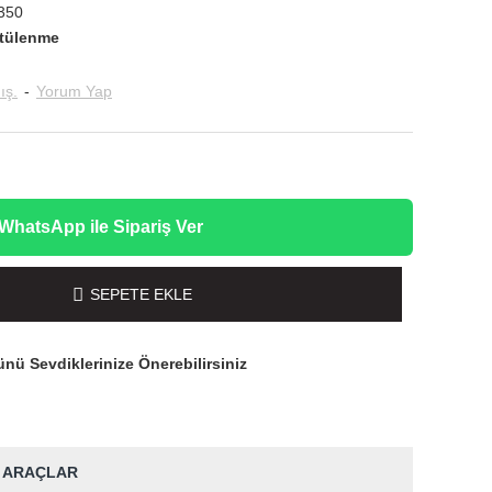
350
tülenme
ış.
-
Yorum Yap
WhatsApp ile Sipariş Ver
SEPETE EKLE
nü Sevdiklerinize Önerebilirsiniz
 ARAÇLAR