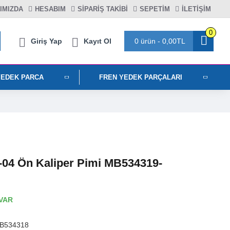
IMIZDA
HESABIM
SIPARIŞ TAKIBI
SEPETIM
İLETİŞİM
0
Giriş Yap
Kayıt Ol
0 ürün - 0,00TL
YEDEK PARCA
FREN YEDEK PARÇALARI
6-04 Ön Kaliper Pimi MB534319-
VAR
B534318