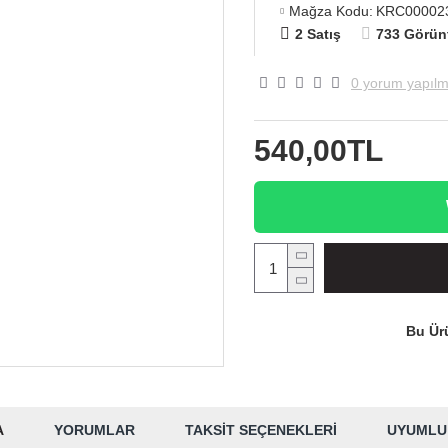
Mağza Kodu:
KRC00002
2 Satış
733 Görün
0 yorum yapılm
540,00TL
Bu Ürü
A
YORUMLAR
TAKSIT SEÇENEKLERI
UYUMLU