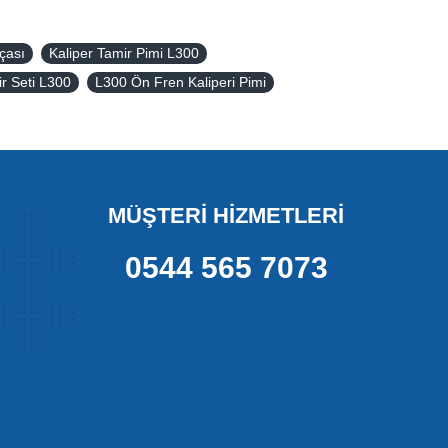
çası
Kaliper Tamir Pimi L300
ir Seti L300
L300 Ön Fren Kaliperi Pimi
MÜŞTERİ HİZMETLERİ
0544 565 7073