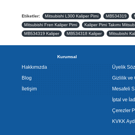
Etiketler:
Mitsubishi L300 Kaliper Pimi
MB534319
Mitsubishi Fren Kaliper Pimi
Kaliper Pimi Takımı Mitsub
MB534319 Kaliper
MB534318 Kaliper
Mitsubishi Ka
Kurumsal
Hakkımızda
Üyelik Sö
Blog
Gizlilik ve
İletişim
Mesafeli S
İptal ve İa
Çerezler Po
KVKK Aydı