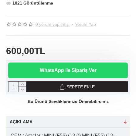
1021 Görüntülenme
0 yorum yapılmış.
-
Yorum Yap
600,00TL
WhatsApp ile Sipariş Ver
SEPETE EKLE
Bu Ürünü Sevdiklerinize Önerebilirsiniz
AÇIKLAMA
OEM : Araçlar : MINI (F56) (13-0) MINI (F55) (13-